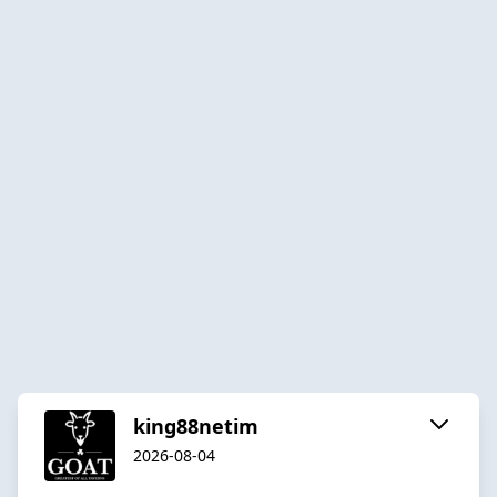
king88netim
2026-08-04