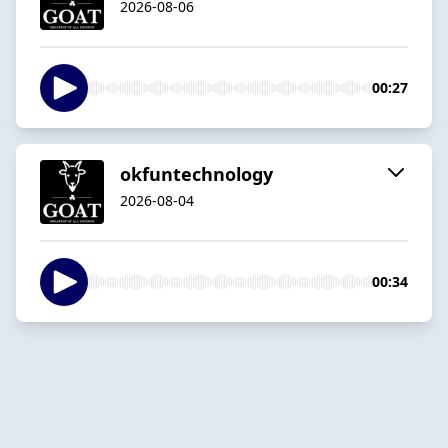
2026-08-06
00:27
okfuntechnology
2026-08-04
00:34