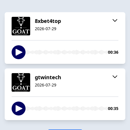
8xbet4top
2026-07-29
00:36
gtwintech
2026-07-29
00:35