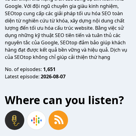
Google. Với đội ngũ chuyên gia giàu kinh nghiệm,
SEOtop cung cấp các giải pháp tối ưu hóa SEO toàn
diện từ nghiên cứu từ khóa, xây dựng nội dung chất
lượng đến tối ưu hóa cấu trúc website. Bằng việc sử
dụng những kỹ thuật SEO tiên tiến và tuân thủ các
nguyên tắc của Google, SEOtop đảm bảo giúp khách
hàng đạt được kết quả bền vững và hiệu quả. Dịch vụ
của SEOtop không chỉ giúp cải thiện thứ hạng
No. of episodes:
1,651
Latest episode:
2026-08-07
Where can you listen?