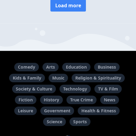
Load more
Comedy
Arts
Education
Business
Kids & Family
Music
Religion & Spirituality
Society & Culture
Technology
TV & Film
Fiction
History
True Crime
News
Leisure
Government
Health & Fitness
Science
Sports