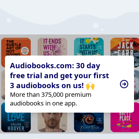
Audiobooks.com: 30 day
free trial and get your first
3 audiobooks on us! 🙌
More than 375,000 premium
audiobooks in one app.