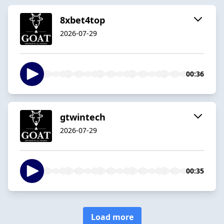
8xbet4top
2026-07-29
00:36
gtwintech
2026-07-29
00:35
Load more