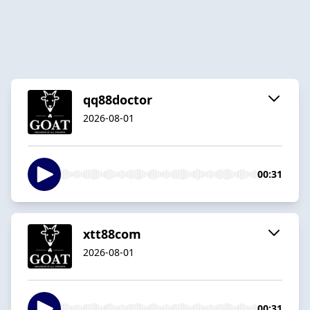
qq88doctor
2026-08-01
00:31
xtt88com
2026-08-01
00:31