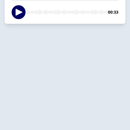
00:33