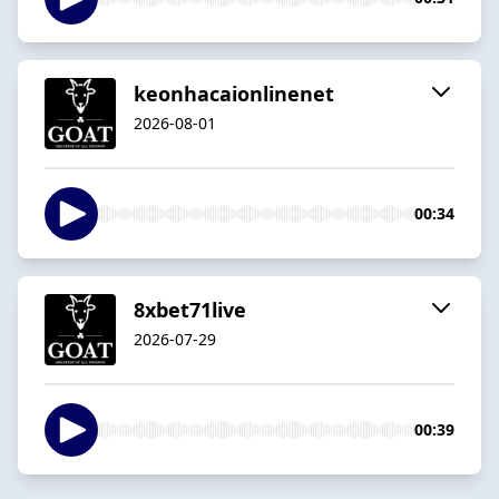
keonhacaionlinenet
2026-08-01
00:34
8xbet71live
2026-07-29
00:39