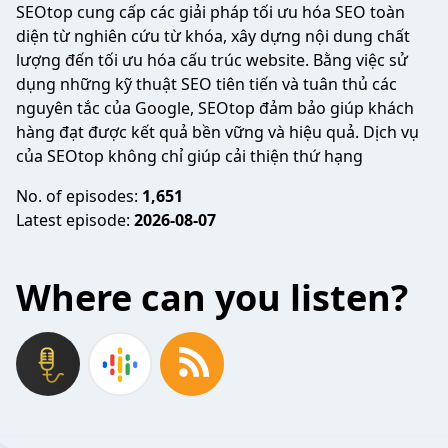
SEOtop cung cấp các giải pháp tối ưu hóa SEO toàn
diện từ nghiên cứu từ khóa, xây dựng nội dung chất
lượng đến tối ưu hóa cấu trúc website. Bằng việc sử
dụng những kỹ thuật SEO tiên tiến và tuân thủ các
nguyên tắc của Google, SEOtop đảm bảo giúp khách
hàng đạt được kết quả bền vững và hiệu quả. Dịch vụ
của SEOtop không chỉ giúp cải thiện thứ hạng
No. of episodes:
1,651
Latest episode:
2026-08-07
Where can you listen?