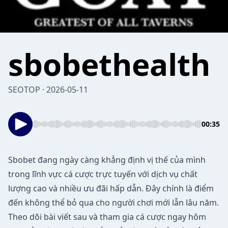
sbobethealth
SEOTOP · 2026-05-11
00:35
Sbobet
đang ngày càng khẳng định vị thế của mình
trong lĩnh vực cá cược trực tuyến với dịch vụ chất
lượng cao và nhiều ưu đãi hấp dẫn. Đây chính là điểm
đến không thể bỏ qua cho người chơi mới lẫn lâu năm.
Theo dõi bài viết sau và tham gia cá cược ngay hôm