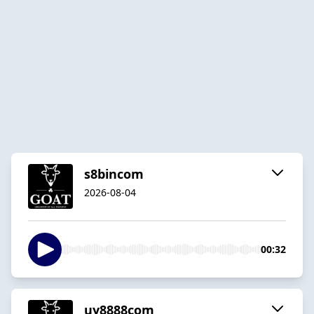
s8bincom
2026-08-04
00:32
uy8888com