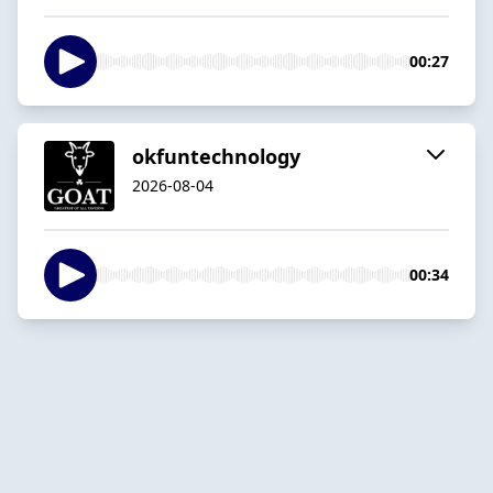
00:27
okfuntechnology
2026-08-04
00:34