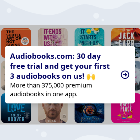
Audiobooks.com: 30 day
free trial and get your first
3 audiobooks on us! 🙌
More than 375,000 premium
audiobooks in one app.