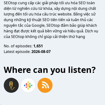
SEOtop cung cấp các giải pháp tối ưu hóa SEO toàn
diện từ nghiên cứu từ khóa, xây dựng nội dung chất
lượng đến tối ưu hóa cấu trúc website. Bằng việc sử
dụng những kỹ thuật SEO tiên tiến và tuân thủ các
nguyên tắc của Google, SEOtop đảm bảo giúp khách
hàng đạt được kết quả bền vững và hiệu quả. Dịch vụ
của SEOtop không chỉ giúp cải thiện thứ hạng
No. of episodes:
1,651
Latest episode:
2026-08-07
Where can you listen?