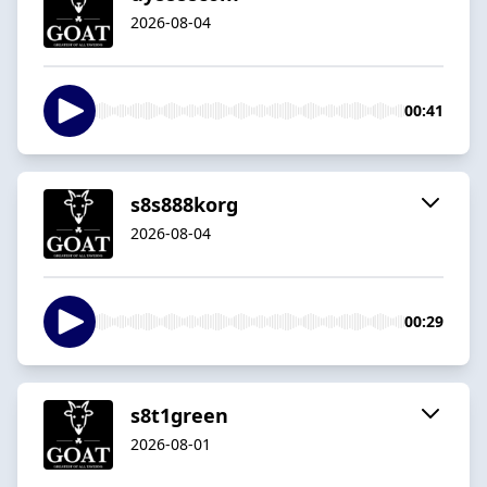
2026-08-04
00:41
s8s888korg
2026-08-04
00:29
s8t1green
2026-08-01