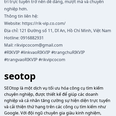
trí trực tuyến trở nên dễ dàng, mượt mà và chuyên
nghiệp hơn.
Thông tin liên hệ:
Website:
https://rik-vip.co.com/
Địa chỉ: 121 Đường số 11, Dĩ An, Hồ Chí Minh, Việt Nam
Hotline: 0916882931
Mail:
rikvipcocom@gmail.com
#RIKVIP #linkvaoRIKVIP #trangchuRIKVIP
#trangvaoRIKVIP #rikvipcocom
seotop
SEOtop là một dịch vụ tối ưu hóa công cụ tìm kiếm
chuyên nghiệp, được thiết kế để giúp các doanh
nghiệp và cá nhân tăng cường sự hiện diện trực tuyến
và cải thiện thứ hạng trên các công cụ tìm kiếm như
Google. Với đội ngũ chuyên gia giàu kinh nghiệm,