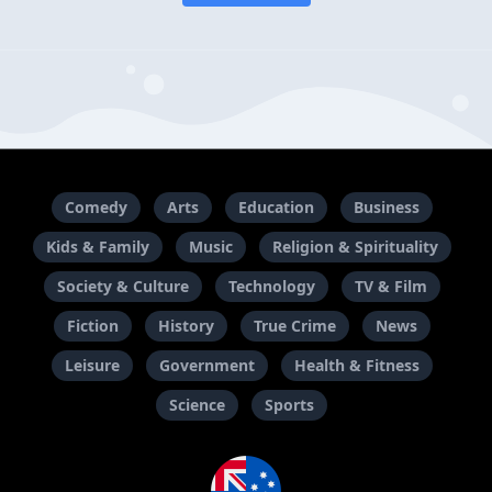
Comedy
Arts
Education
Business
Kids & Family
Music
Religion & Spirituality
Society & Culture
Technology
TV & Film
Fiction
History
True Crime
News
Leisure
Government
Health & Fitness
Science
Sports