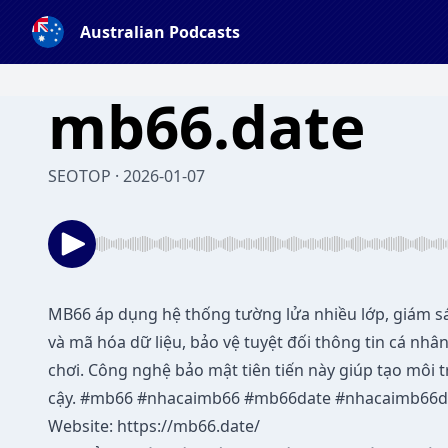
Australian Podcasts
mb66.date
SEOTOP · 2026-01-07
MB66
áp dụng hệ thống tường lửa nhiều lớp, giám sá
và mã hóa dữ liệu, bảo vệ tuyệt đối thông tin cá nhâ
chơi. Công nghệ bảo mật tiên tiến này giúp tạo môi tr
cậy. #mb66 #nhacaimb66 #mb66date #nhacaimb66d
Website:
https://mb66.date/