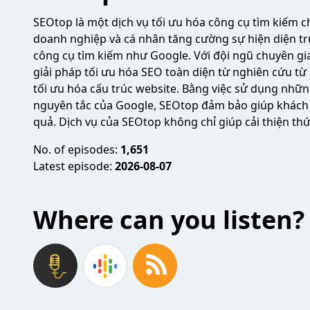
SEOtop là một dịch vụ tối ưu hóa công cụ tìm kiếm c
doanh nghiệp và cá nhân tăng cường sự hiện diện trự
công cụ tìm kiếm như Google. Với đội ngũ chuyên gi
giải pháp tối ưu hóa SEO toàn diện từ nghiên cứu t
tối ưu hóa cấu trúc website. Bằng việc sử dụng những
nguyên tắc của Google, SEOtop đảm bảo giúp khách 
quả. Dịch vụ của SEOtop không chỉ giúp cải thiện th
No. of episodes:
1,651
Latest episode:
2026-08-07
Where can you listen?