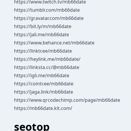
https://www.twitch.tv/mb66date
https://tumblr.com/mb66date
https://gravatar.com/mb66date
https://bit.ly/m/mb66date
https://jali.me/mb66date
https://www.behance.net/mb66date
https://linktr.ee/mb66date
https://heylink.me/mb66date/
https://linksta.cc/@mb66date
https://igli.me/mb66date
https://cointr.ee/mb66date
https://jaga.link/mb66date
https://www.qrcodechimp.com/page/mb66date
https://mb66date.kit.com/
seotop