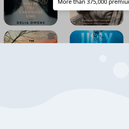
More than 375,000 premiu