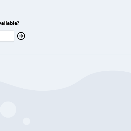
ailable?