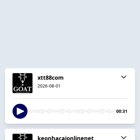
xtt88com
2026-08-01
00:31
keonhacaionlinenet