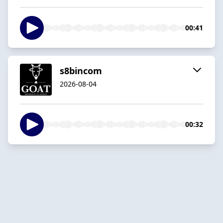
00:41
s8bincom
2026-08-04
00:32