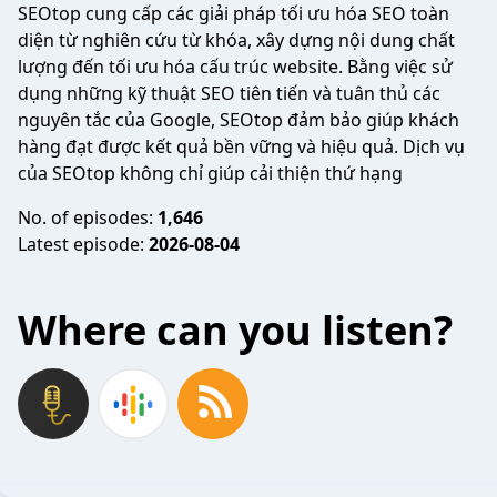
SEOtop cung cấp các giải pháp tối ưu hóa SEO toàn
diện từ nghiên cứu từ khóa, xây dựng nội dung chất
lượng đến tối ưu hóa cấu trúc website. Bằng việc sử
dụng những kỹ thuật SEO tiên tiến và tuân thủ các
nguyên tắc của Google, SEOtop đảm bảo giúp khách
hàng đạt được kết quả bền vững và hiệu quả. Dịch vụ
của SEOtop không chỉ giúp cải thiện thứ hạng
No. of episodes:
1,646
Latest episode:
2026-08-04
Where can you listen?