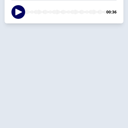
00:36