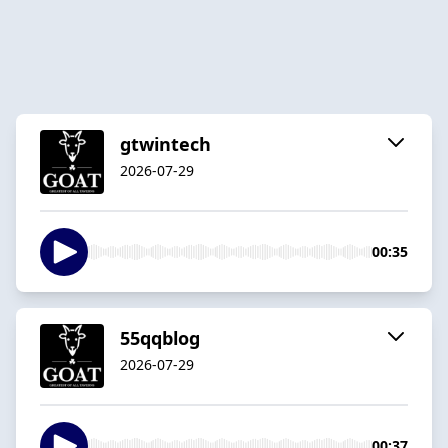
gtwintech
2026-07-29
00:35
55qqblog
2026-07-29
00:37