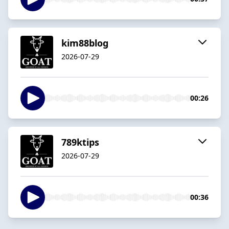
kim88blog
2026-07-29
00:26
789ktips
2026-07-29
00:36