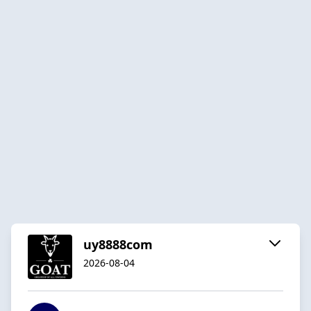
uy8888com
2026-08-04