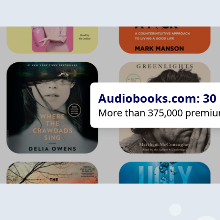
Audiobooks.com: 30 d
More than 375,000 premiu