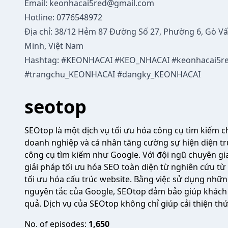
Email:
keonhacai5red@gmail.com
Hotline: 0776548972
Địa chỉ: 38/12 Hẻm 87 Đường Số 27, Phường 6, Gò V
Minh, Việt Nam
Hashtag: #KEONHACAI #KEO_NHACAI #keonhacai5
#trangchu_KEONHACAI #dangky_KEONHACAI
seotop
SEOtop là một dịch vụ tối ưu hóa công cụ tìm kiếm c
doanh nghiệp và cá nhân tăng cường sự hiện diện trự
công cụ tìm kiếm như Google. Với đội ngũ chuyên gi
giải pháp tối ưu hóa SEO toàn diện từ nghiên cứu t
tối ưu hóa cấu trúc website. Bằng việc sử dụng những
nguyên tắc của Google, SEOtop đảm bảo giúp khách 
quả. Dịch vụ của SEOtop không chỉ giúp cải thiện th
No. of episodes:
1,650