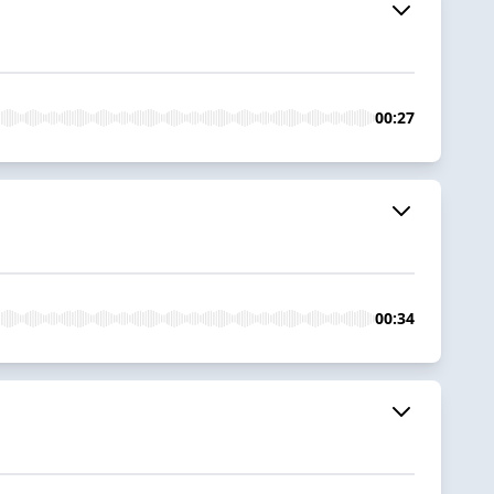
00:27
00:34