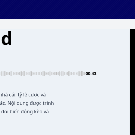
ed
00:43
hà cái, tỷ lệ cược và
ác. Nội dung được trình
o dõi biến động kèo và