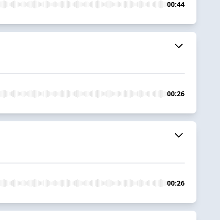
00:44
00:26
00:26