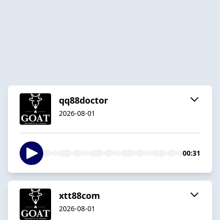
qq88doctor
2026-08-01
00:31
xtt88com
2026-08-01