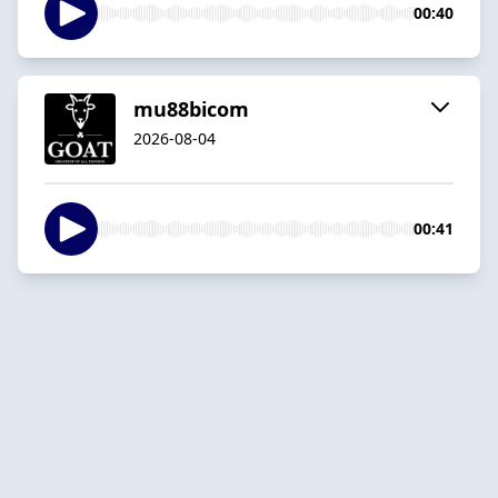
00:40
mu88bicom
2026-08-04
00:41