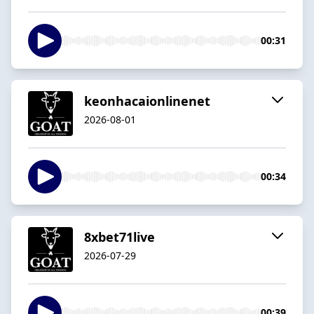
00:31
keonhacaionlinenet
2026-08-01
00:34
8xbet71live
2026-07-29
00:39