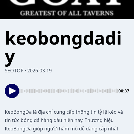
keobongdadi
y
SEOTOP · 2026-03-19
00:37
KeoBongDa
là địa chỉ cung cấp thông tin tỷ lệ kèo và
tin tức bóng đá hàng đầu hiện nay. Thương hiệu
KeoBongDa giúp người hâm mộ dễ dàng cập nhật