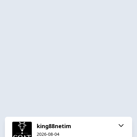
king88netim
2026-08-04