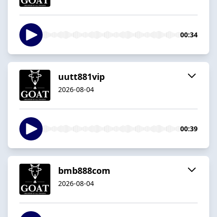
00:34
uutt881vip
2026-08-04
00:39
bmb888com
2026-08-04