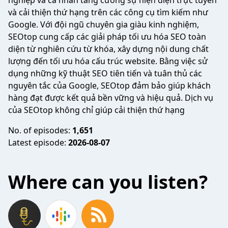
nghiệp và cá nhân tăng cường sự hiện diện trực tuyến
và cải thiện thứ hạng trên các công cụ tìm kiếm như
Google. Với đội ngũ chuyên gia giàu kinh nghiệm,
SEOtop cung cấp các giải pháp tối ưu hóa SEO toàn
diện từ nghiên cứu từ khóa, xây dựng nội dung chất
lượng đến tối ưu hóa cấu trúc website. Bằng việc sử
dụng những kỹ thuật SEO tiên tiến và tuân thủ các
nguyên tắc của Google, SEOtop đảm bảo giúp khách
hàng đạt được kết quả bền vững và hiệu quả. Dịch vụ
của SEOtop không chỉ giúp cải thiện thứ hạng
No. of episodes:
1,651
Latest episode:
2026-08-07
Where can you listen?