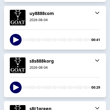
uy8888com
2026-08-04
00:41
s8s888korg
2026-08-04
00:29
s8t1green