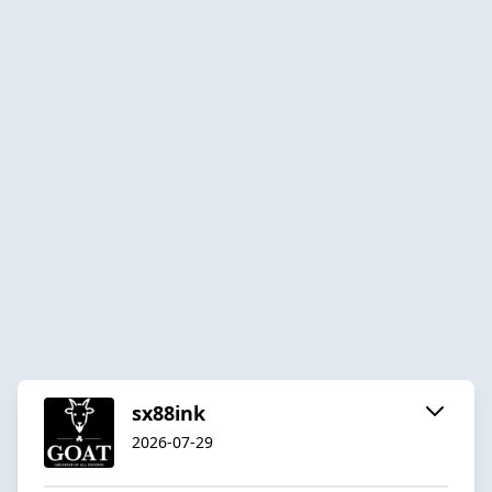
sx88ink
2026-07-29