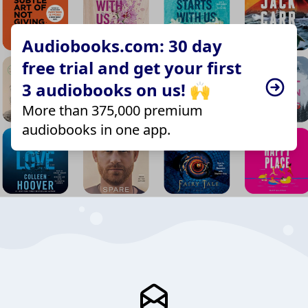
Audiobooks.com: 30 day
free trial and get your first
3 audiobooks on us! 🙌
More than 375,000 premium
audiobooks in one app.