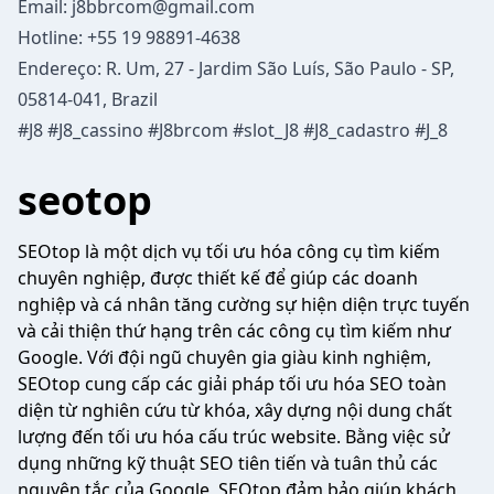
Email:
j8bbrcom@gmail.com
Hotline: +55 19 98891-4638
Endereço: R. Um, 27 - Jardim São Luís, São Paulo - SP,
05814-041, Brazil
#J8 #J8_cassino #J8brcom #slot_J8 #J8_cadastro #J_8
seotop
SEOtop là một dịch vụ tối ưu hóa công cụ tìm kiếm
chuyên nghiệp, được thiết kế để giúp các doanh
nghiệp và cá nhân tăng cường sự hiện diện trực tuyến
và cải thiện thứ hạng trên các công cụ tìm kiếm như
Google. Với đội ngũ chuyên gia giàu kinh nghiệm,
SEOtop cung cấp các giải pháp tối ưu hóa SEO toàn
diện từ nghiên cứu từ khóa, xây dựng nội dung chất
lượng đến tối ưu hóa cấu trúc website. Bằng việc sử
dụng những kỹ thuật SEO tiên tiến và tuân thủ các
nguyên tắc của Google, SEOtop đảm bảo giúp khách