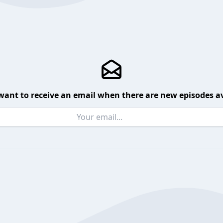
want to receive an email when there are new episodes av