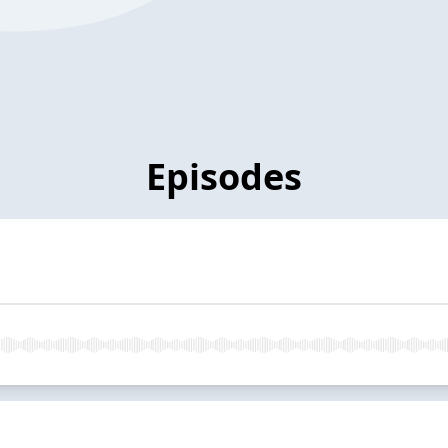
Episodes