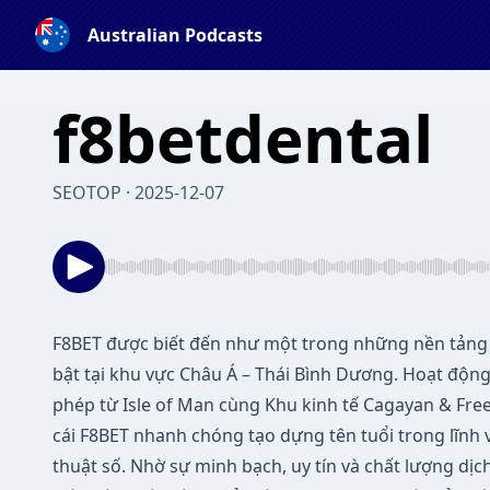
Australian Podcasts
f8betdental
SEOTOP · 2025-12-07
F8BET
được biết đến như một trong những nền tảng gi
bật tại khu vực Châu Á – Thái Bình Dương. Hoạt độn
phép từ Isle of Man cùng Khu kinh tế Cagayan & Fre
cái F8BET nhanh chóng tạo dựng tên tuổi trong lĩnh vự
thuật số. Nhờ sự minh bạch, uy tín và chất lượng dịc