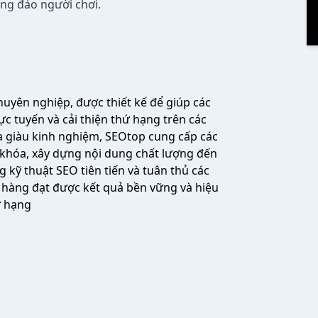
ông đảo người chơi.
huyên nghiệp, được thiết kế để giúp các
c tuyến và cải thiện thứ hạng trên các
a giàu kinh nghiệm, SEOtop cung cấp các
ừ khóa, xây dựng nội dung chất lượng đến
 kỹ thuật SEO tiên tiến và tuân thủ các
hàng đạt được kết quả bền vững và hiệu
ứ hạng