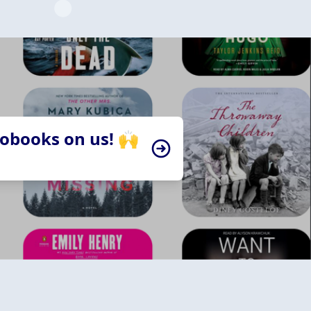
iobooks on us! 🙌