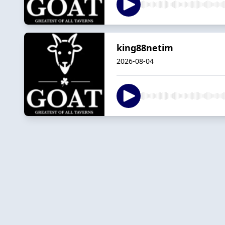
king88netim
2026-08-04