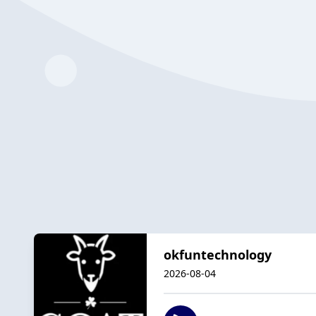
okfuntechnology
2026-08-04