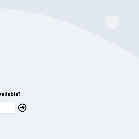
ailable?