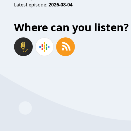
Latest episode:
2026-08-04
Where can you listen?