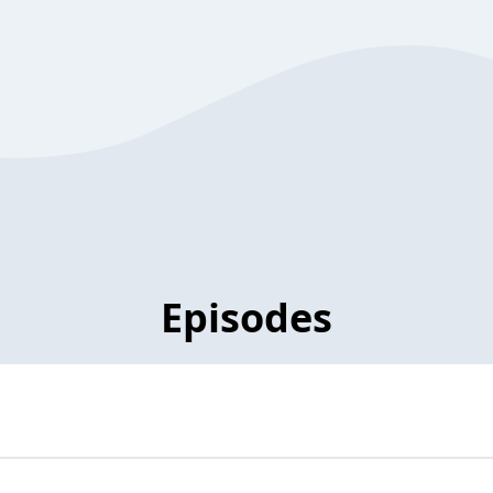
Episodes