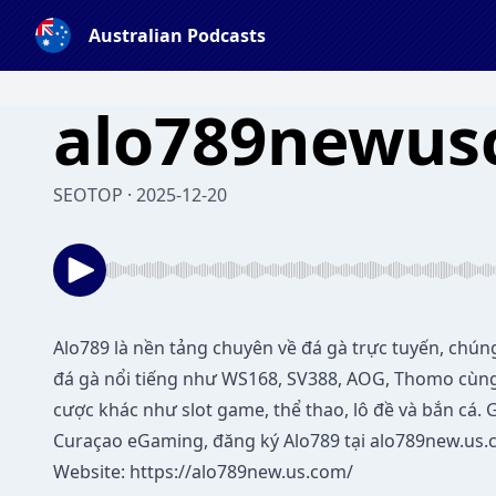
Australian Podcasts
alo789newu
SEOTOP · 2025-12-20
Alo789
là nền tảng chuyên về đá gà trực tuyến, chún
đá gà nổi tiếng như WS168, SV388, AOG, Thomo cùn
cược khác như slot game, thể thao, lô đề và bắn cá. 
Curaçao eGaming, đăng ký Alo789 tại alo789new.us
Website:
https://alo789new.us.com/