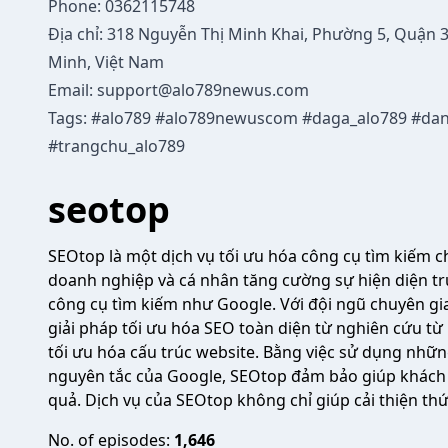
Phone: 0362115748
Địa chỉ: 318 Nguyễn Thị Minh Khai, Phường 5, Quận 
Minh, Việt Nam
Email:
support@alo789newus.com
Tags: #alo789 #alo789newuscom #daga_alo789 #da
#trangchu_alo789
seotop
SEOtop là một dịch vụ tối ưu hóa công cụ tìm kiếm c
doanh nghiệp và cá nhân tăng cường sự hiện diện trự
công cụ tìm kiếm như Google. Với đội ngũ chuyên gi
giải pháp tối ưu hóa SEO toàn diện từ nghiên cứu t
tối ưu hóa cấu trúc website. Bằng việc sử dụng những
nguyên tắc của Google, SEOtop đảm bảo giúp khách 
quả. Dịch vụ của SEOtop không chỉ giúp cải thiện th
No. of episodes:
1,646