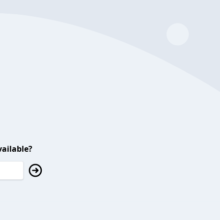
ailable?