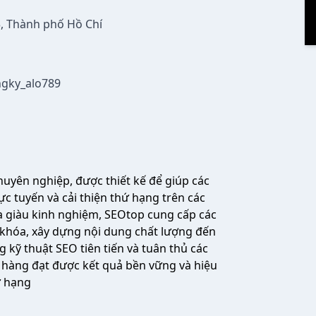
3, Thành phố Hồ Chí
ngky_alo789
huyên nghiệp, được thiết kế để giúp các
c tuyến và cải thiện thứ hạng trên các
a giàu kinh nghiệm, SEOtop cung cấp các
ừ khóa, xây dựng nội dung chất lượng đến
 kỹ thuật SEO tiên tiến và tuân thủ các
hàng đạt được kết quả bền vững và hiệu
ứ hạng