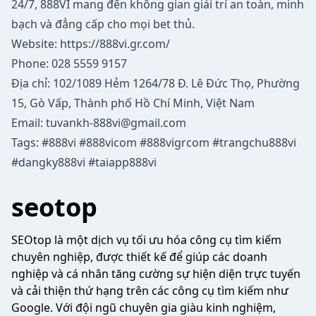
24/7, 888VI mang đến không gian giải trí an toàn, minh
bạch và đẳng cấp cho mọi bet thủ.
Website:
https://888vi.gr.com/
Phone: 028 5559 9157
Địa chỉ: 102/1089 Hẻm 1264/78 Đ. Lê Đức Thọ, Phường
15, Gò Vấp, Thành phố Hồ Chí Minh, Việt Nam
Email:
tuvankh-888vi@gmail.com
Tags: #888vi #888vicom #888vigrcom #trangchu888vi
#dangky888vi #taiapp888vi
seotop
SEOtop là một dịch vụ tối ưu hóa công cụ tìm kiếm
chuyên nghiệp, được thiết kế để giúp các doanh
nghiệp và cá nhân tăng cường sự hiện diện trực tuyến
và cải thiện thứ hạng trên các công cụ tìm kiếm như
Google. Với đội ngũ chuyên gia giàu kinh nghiệm,