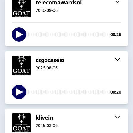
telecomawardsnl
2026-08-06
00:26
csgocaseio
2026-08-06
00:26
klivein
2026-08-06