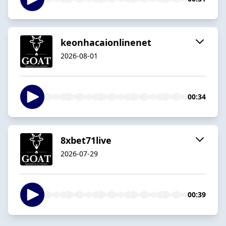
keonhacaionlinenet
2026-08-01
00:34
8xbet71live
2026-07-29
00:39