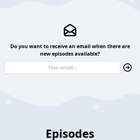
Do you want to receive an email when there are
new episodes available?
Episodes