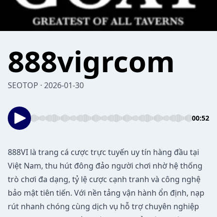
888vigrcom
SEOTOP · 2026-01-30
00:52
888VI
là trang cá cược trực tuyến uy tín hàng đầu tại
Việt Nam, thu hút đông đảo người chơi nhờ hệ thống
trò chơi đa dạng, tỷ lệ cược cạnh tranh và công nghệ
bảo mật tiên tiến. Với nền tảng vận hành ổn định, nạp
rút nhanh chóng cùng dịch vụ hỗ trợ chuyên nghiệp