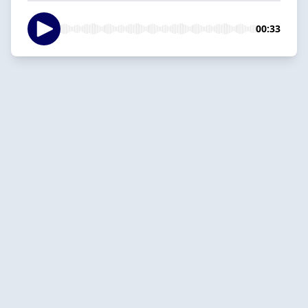
00:33