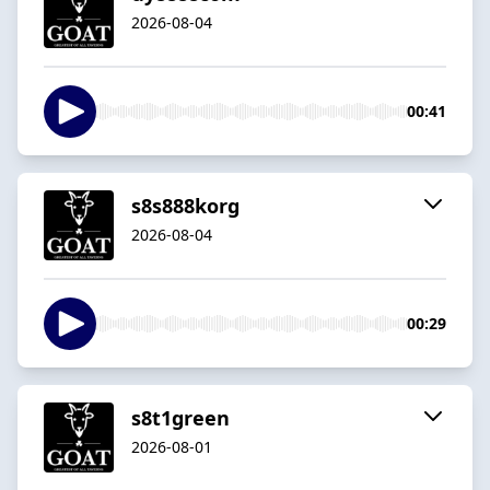
2026-08-04
00:41
s8s888korg
2026-08-04
00:29
s8t1green
2026-08-01