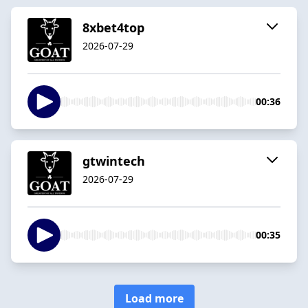
8xbet4top
2026-07-29
00:36
gtwintech
2026-07-29
00:35
Load more