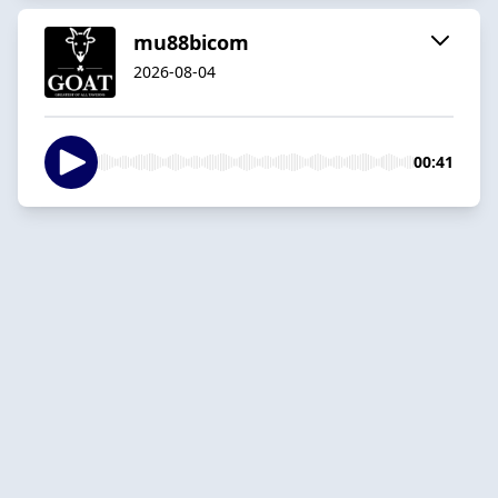
mu88bicom
2026-08-04
00:41