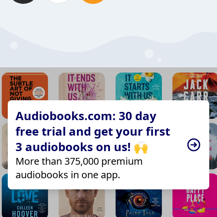
Audiobooks.com: 30 day
free trial and get your first
3 audiobooks on us! 🙌
More than 375,000 premium
audiobooks in one app.