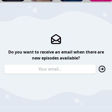
Do you want to receive an email when there are
new episodes available?