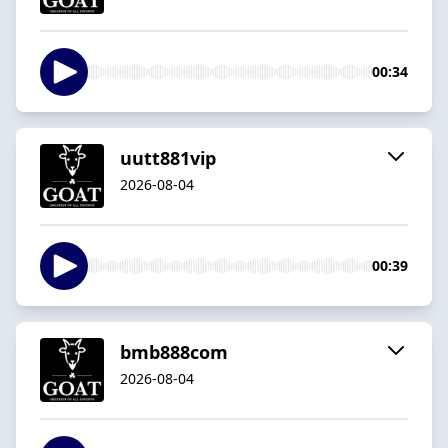
00:34
uutt881vip
2026-08-04
00:39
bmb888com
2026-08-04