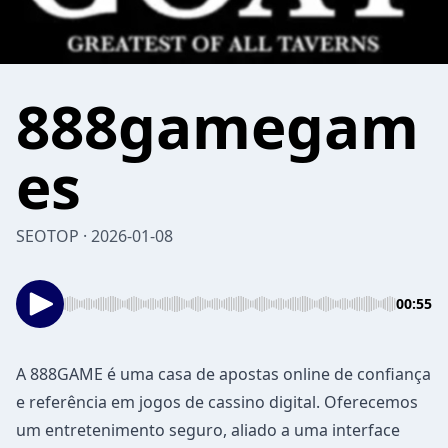
888gamegam
es
SEOTOP · 2026-01-08
00:55
A
888GAME
é uma casa de apostas online de confiança
e referência em jogos de cassino digital. Oferecemos
um entretenimento seguro, aliado a uma interface