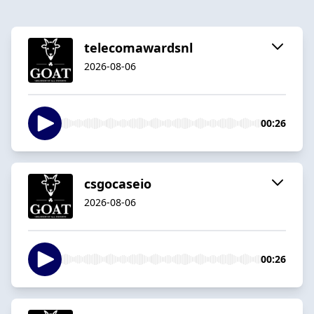
telecomawardsnl
2026-08-06
00:26
csgocaseio
2026-08-06
00:26