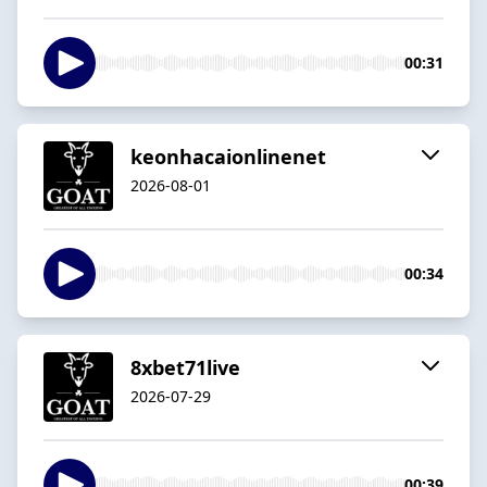
00:31
keonhacaionlinenet
2026-08-01
00:34
8xbet71live
2026-07-29
00:39