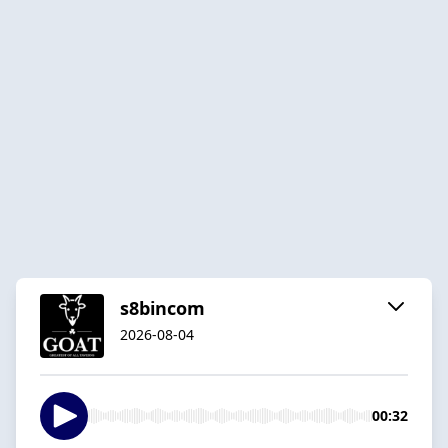
s8bincom
2026-08-04
00:32