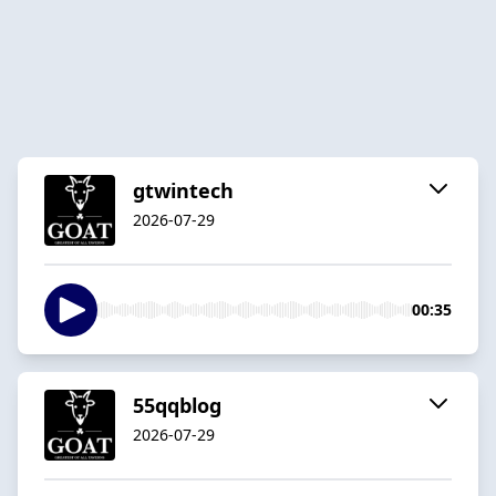
gtwintech
2026-07-29
00:35
55qqblog
2026-07-29