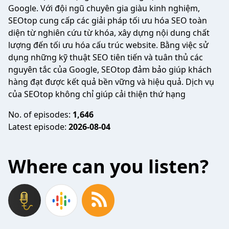
Google. Với đội ngũ chuyên gia giàu kinh nghiệm,
SEOtop cung cấp các giải pháp tối ưu hóa SEO toàn
diện từ nghiên cứu từ khóa, xây dựng nội dung chất
lượng đến tối ưu hóa cấu trúc website. Bằng việc sử
dụng những kỹ thuật SEO tiên tiến và tuân thủ các
nguyên tắc của Google, SEOtop đảm bảo giúp khách
hàng đạt được kết quả bền vững và hiệu quả. Dịch vụ
của SEOtop không chỉ giúp cải thiện thứ hạng
No. of episodes:
1,646
Latest episode:
2026-08-04
Where can you listen?