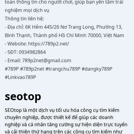
toàn thông tin cho người chơi, giúp bạn yên tâm trải
nghiệm mọi dịch vụ
Thông tin liên hệ:
- Địa chỉ: 6K Hẻm 445/26 Nơ Trang Long, Phường 13,
Bình Thạnh, Thành phố Hồ Chí Minh 70000, Việt Nam
- Website:
https://789p2.net/
- SĐT: 0934982864
- Email:
789p2net@gmail.com
#789P #789p2net #trangchu789P #dangky789P
#Linkvao789P
seotop
SEOtop là một dịch vụ tối ưu hóa công cụ tìm kiếm
chuyên nghiệp, được thiết kế để giúp các doanh
nghiệp và cá nhân tăng cường sự hiện diện trực tuyến
và cải thiện thứ hạng trên các công cụ tìm kiếm như