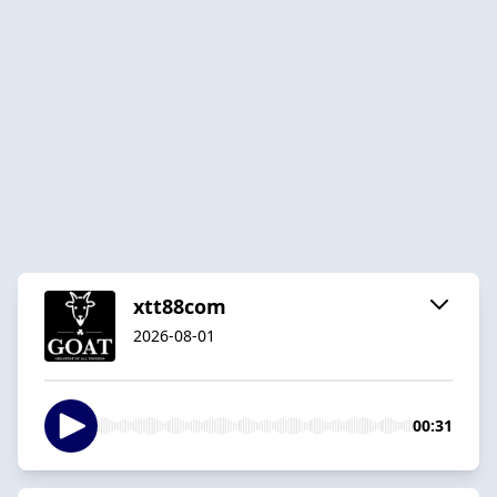
xtt88com
2026-08-01
00:31