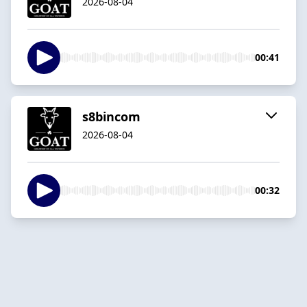
2026-08-04
00:41
s8bincom
2026-08-04
00:32