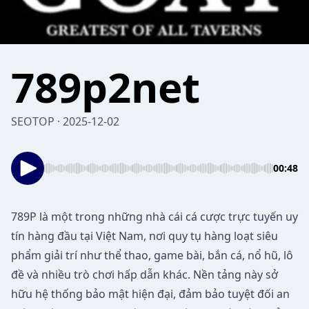
789p2net
SEOTOP · 2025-12-02
00:48
789P
là một trong những nhà cái cá cược trực tuyến uy
tín hàng đầu tại Việt Nam, nơi quy tụ hàng loạt siêu
phẩm giải trí như thể thao, game bài, bắn cá, nổ hũ, lô
đề và nhiều trò chơi hấp dẫn khác. Nền tảng này sở
hữu hệ thống bảo mật hiện đại, đảm bảo tuyệt đối an