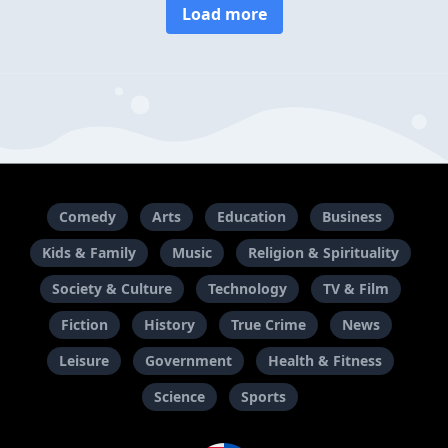
Load more
Comedy
Arts
Education
Business
Kids & Family
Music
Religion & Spirituality
Society & Culture
Technology
TV & Film
Fiction
History
True Crime
News
Leisure
Government
Health & Fitness
Science
Sports