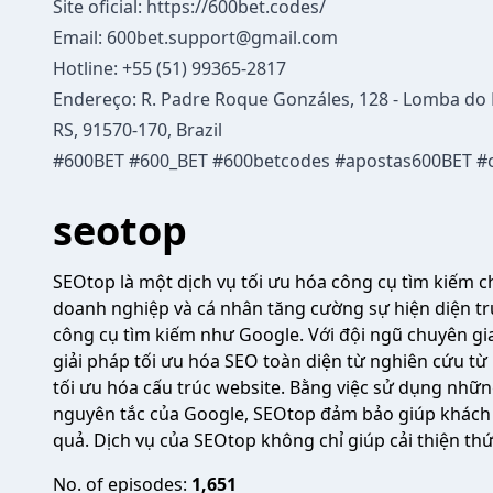
Site oficial:
https://600bet.codes/
Email:
600bet.support@gmail.com
Hotline: +55 (51) 99365-2817
Endereço: R. Padre Roque Gonzáles, 128 - Lomba do P
RS, 91570-170, Brazil
#600BET #600_BET #600betcodes #apostas600BET #
seotop
SEOtop là một dịch vụ tối ưu hóa công cụ tìm kiếm c
doanh nghiệp và cá nhân tăng cường sự hiện diện trự
công cụ tìm kiếm như Google. Với đội ngũ chuyên gi
giải pháp tối ưu hóa SEO toàn diện từ nghiên cứu t
tối ưu hóa cấu trúc website. Bằng việc sử dụng những
nguyên tắc của Google, SEOtop đảm bảo giúp khách 
quả. Dịch vụ của SEOtop không chỉ giúp cải thiện th
No. of episodes:
1,651