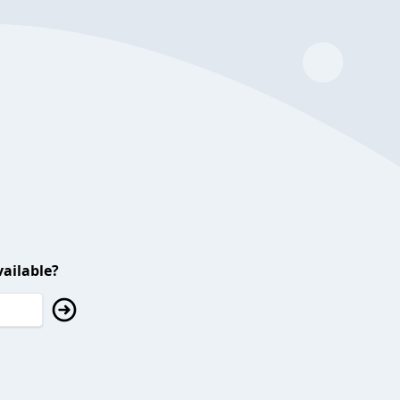
ailable?