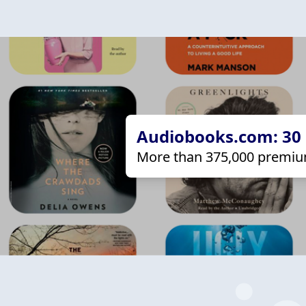
Audiobooks.com: 30 d
More than 375,000 premiu