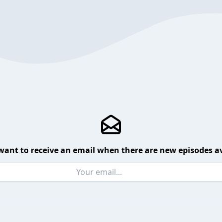
want to receive an email when there are new episodes av