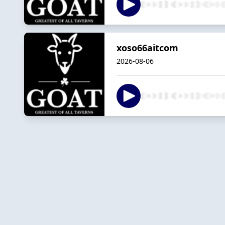
xoso66aitcom
2026-08-06