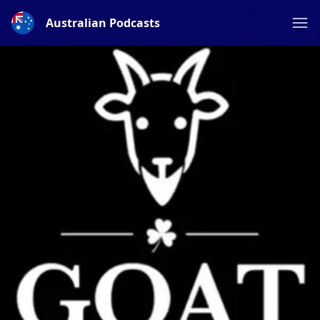
Australian Podcasts