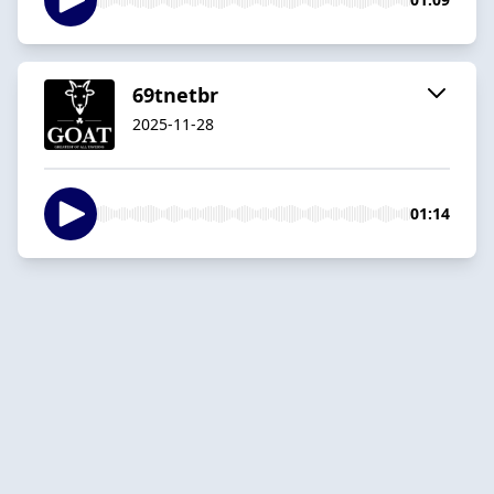
69tnetbr
2025-11-28
01:14