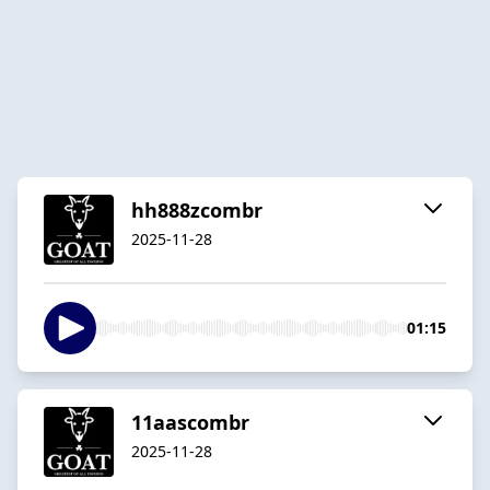
hh888zcombr
2025-11-28
01:15
11aascombr
2025-11-28