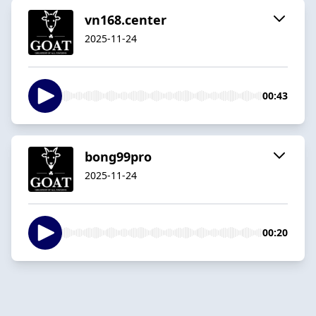
vn168.center
2025-11-24
00:43
bong99pro
2025-11-24
00:20