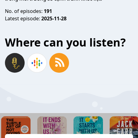
No. of episodes:
191
Latest episode:
2025-11-28
Where can you listen?