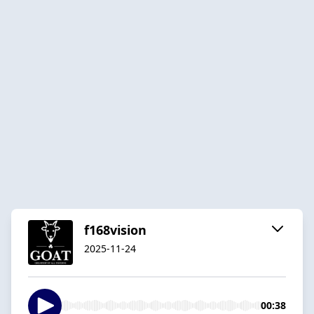
f168vision
2025-11-24
00:38