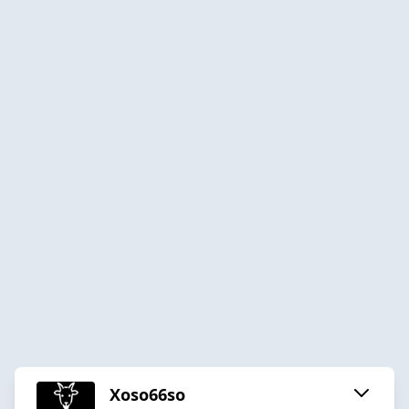
Xoso66so