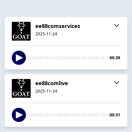
ee88comservices
2025-11-24
00:39
ee88comlive
2025-11-24
00:31