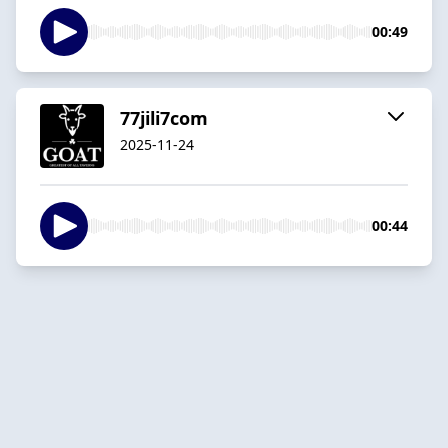
00:49
77jili7com
2025-11-24
00:44