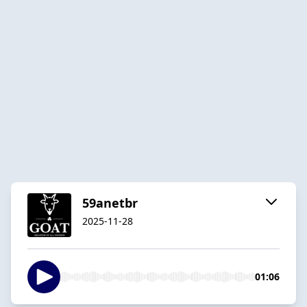
59anetbr
2025-11-28
01:06