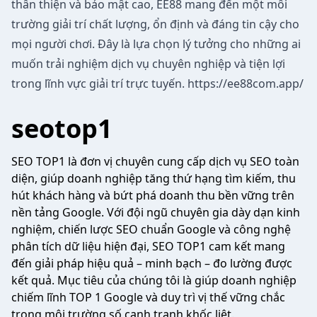
thân thiện và bảo mật cao, EE88 mang đến một môi
trường giải trí chất lượng, ổn định và đáng tin cậy cho
mọi người chơi. Đây là lựa chọn lý tưởng cho những ai
muốn trải nghiệm dịch vụ chuyên nghiệp và tiện lợi
trong lĩnh vực giải trí trực tuyến.
https://ee88com.app/
seotop1
SEO TOP1 là đơn vị chuyên cung cấp dịch vụ SEO toàn
diện, giúp doanh nghiệp tăng thứ hạng tìm kiếm, thu
hút khách hàng và bứt phá doanh thu bền vững trên
nền tảng Google. Với đội ngũ chuyên gia dày dạn kinh
nghiệm, chiến lược SEO chuẩn Google và công nghệ
phân tích dữ liệu hiện đại, SEO TOP1 cam kết mang
đến giải pháp hiệu quả – minh bạch – đo lường được
kết quả. Mục tiêu của chúng tôi là giúp doanh nghiệp
chiếm lĩnh TOP 1 Google và duy trì vị thế vững chắc
trong môi trường số cạnh tranh khốc liệt.