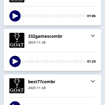
01:06
332gamescombr
2025-11-28
01:24
best77combr
2025-11-28