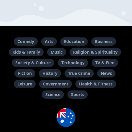
Comedy
Arts
Education
Business
Kids & Family
Music
Religion & Spirituality
Society & Culture
Technology
TV & Film
Fiction
History
True Crime
News
Leisure
Government
Health & Fitness
Science
Sports