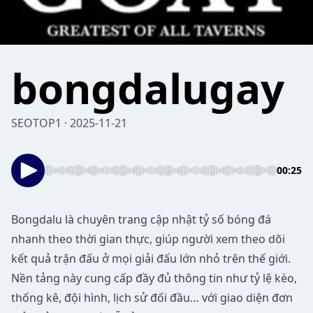
bongdalugay
SEOTOP1 · 2025-11-21
00:25
Bongdalu
là chuyên trang cập nhật tỷ số bóng đá
nhanh theo thời gian thực, giúp người xem theo dõi
kết quả trận đấu ở mọi giải đấu lớn nhỏ trên thế giới.
Nền tảng này cung cấp đầy đủ thông tin như tỷ lệ kèo,
thống kê, đội hình, lịch sử đối đầu… với giao diện đơn