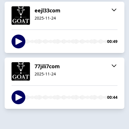
eejl33com
2025-11-24
00:49
77jili7com
2025-11-24
00:44