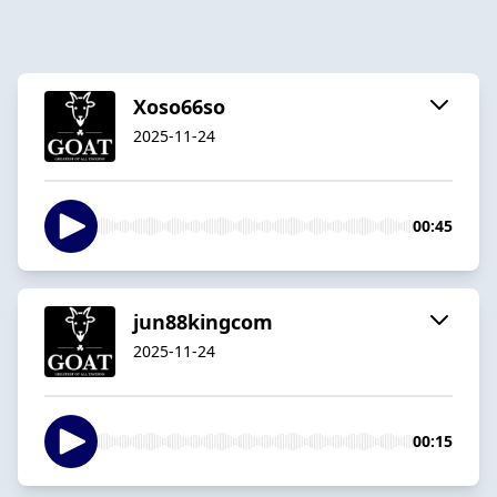
Xoso66so
2025-11-24
00:45
jun88kingcom
2025-11-24
00:15