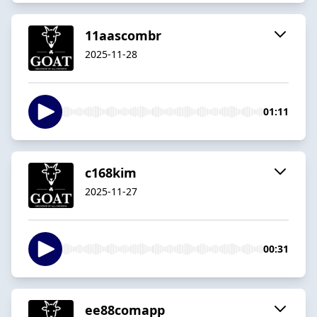
11aascombr
2025-11-28
01:11
c168kim
2025-11-27
00:31
ee88comapp