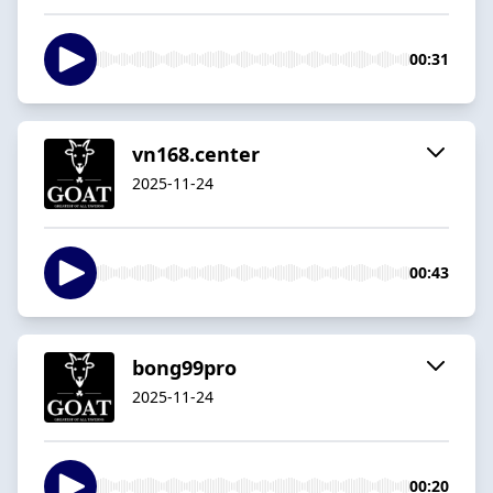
00:31
vn168.center
2025-11-24
00:43
bong99pro
2025-11-24
00:20