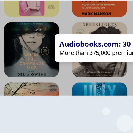
Audiobooks.com: 30 d
More than 375,000 premiu