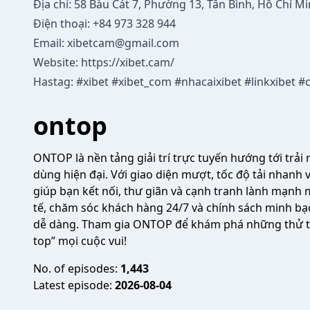
Địa chỉ: 58 Bàu Cát 7, Phường 13, Tân Bình, Hồ Chí M
Điện thoại: +84 973 328 944
Email:
xibetcam@gmail.com
Website:
https://xibet.cam/
Hastag: #xibet #xibet_com #nhacaixibet #linkxibet #
ontop
ONTOP là nền tảng giải trí trực tuyến hướng tới trả
dùng hiện đại. Với giao diện mượt, tốc độ tải nhanh
giúp bạn kết nối, thư giãn và cạnh tranh lành mạnh
tế, chăm sóc khách hàng 24/7 và chính sách minh bạ
dễ dàng. Tham gia ONTOP để khám phá những thử th
top” mọi cuộc vui!
No. of episodes:
1,443
Latest episode:
2026-08-04