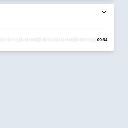
00:34