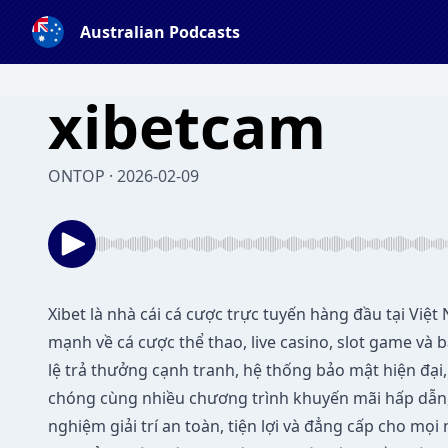
Australian Podcasts
xibetcam
ONTOP · 2026-02-09
Xibet
là nhà cái cá cược trực tuyến hàng đầu tại Việt 
mạnh về cá cược thể thao, live casino, slot game và b
lệ trả thưởng cạnh tranh, hệ thống bảo mật hiện đại
chóng cùng nhiều chương trình khuyến mãi hấp dẫn,
nghiệm giải trí an toàn, tiện lợi và đẳng cấp cho mọi 