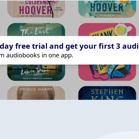
ay free trial and get your first 3 aud
m audiobooks in one app.