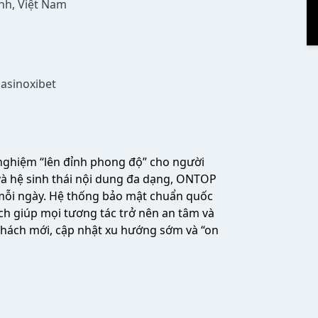
inh, Việt Nam
casinoxibet
i nghiệm “lên đỉnh phong độ” cho người
 và hệ sinh thái nội dung đa dạng, ONTOP
 mỗi ngày. Hệ thống bảo mật chuẩn quốc
ch giúp mọi tương tác trở nên an tâm và
ách mới, cập nhật xu hướng sớm và “on