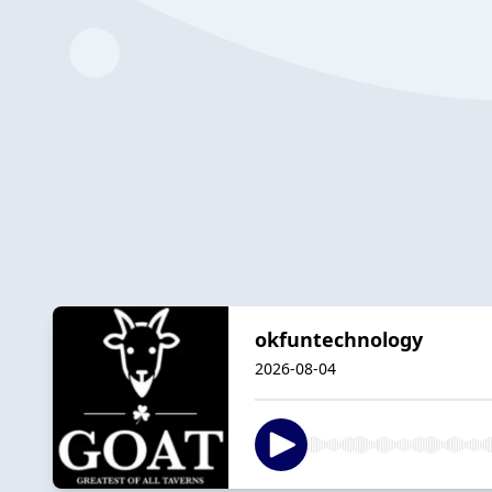
okfuntechnology
2026-08-04