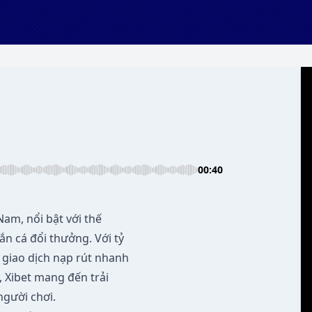
00:40
Nam, nổi bật với thế
ắn cá đổi thưởng. Với tỷ
, giao dịch nạp rút nhanh
 Xibet mang đến trải
người chơi.