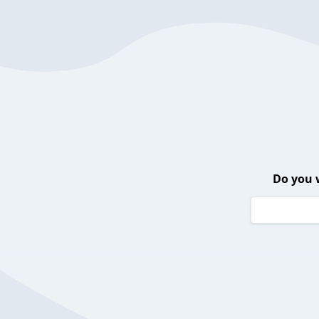
Do you 