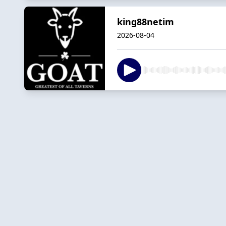
king88netim
2026-08-04