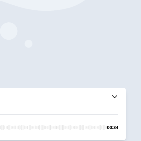
00:34