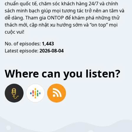
chuẩn quốc tế, chăm sóc khách hàng 24/7 và chính
sách minh bạch giúp mọi tương tác trở nên an tâm và
dễ dàng. Tham gia ONTOP để khám phá những thử
thách mới, cập nhật xu hướng sớm và “on top” mọi
cuộc vui!
No. of episodes:
1,443
Latest episode:
2026-08-04
Where can you listen?