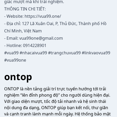
giác mượt mà khi trải nghiệm.
THÔNG TIN CHI TIẾT:
- Website:
https://vua99.one/
- Địa chỉ: 127 Lã Xuân Oai, P, Thủ Đức, Thành phố Hồ
Chí Minh, Việt Nam
- Email:
vua99one@gmail.com
- Hotline: 0914228901
#vua99 #nhacaivua99 #trangchuvua99 #linkvaovua99
#vua99one
ontop
ONTOP là nền tảng giải trí trực tuyến hướng tới trải
nghiệm “lên đỉnh phong độ” cho người dùng hiện đại.
Với giao diện mượt, tốc độ tải nhanh và hệ sinh thái
nội dung đa dạng, ONTOP giúp bạn kết nối, thư giãn
và cạnh tranh lành mạnh mỗi ngày. Hệ thống bảo mật