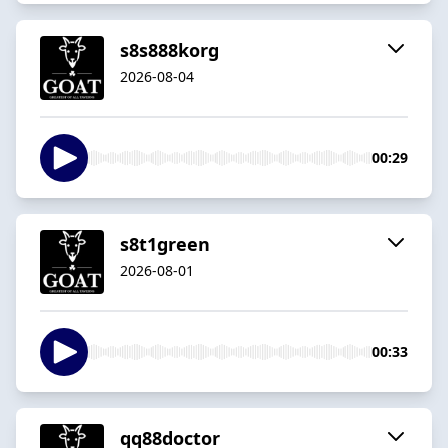
s8s888korg
2026-08-04
00:29
s8t1green
2026-08-01
00:33
qq88doctor