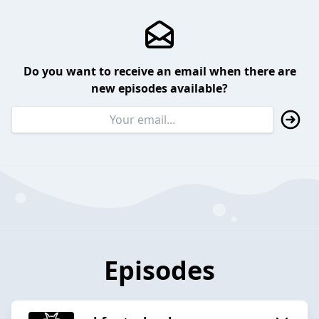
Do you want to receive an email when there are
new episodes available?
Episodes