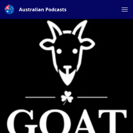
Australian Podcasts