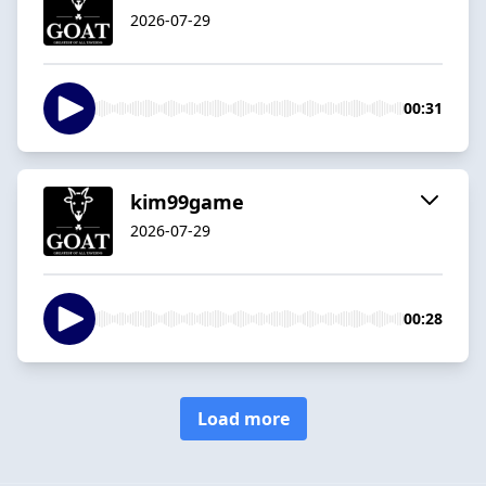
2026-07-29
00:31
kim99game
2026-07-29
00:28
Load more