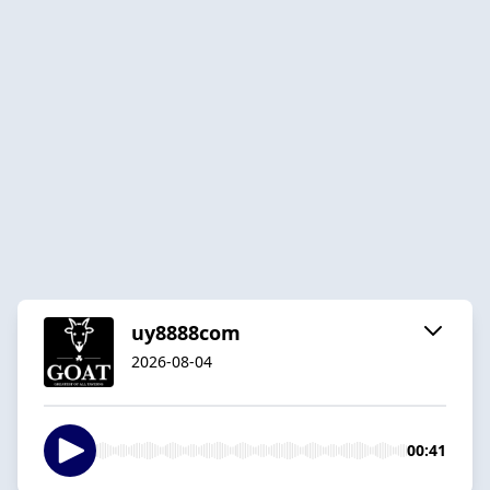
uy8888com
2026-08-04
00:41