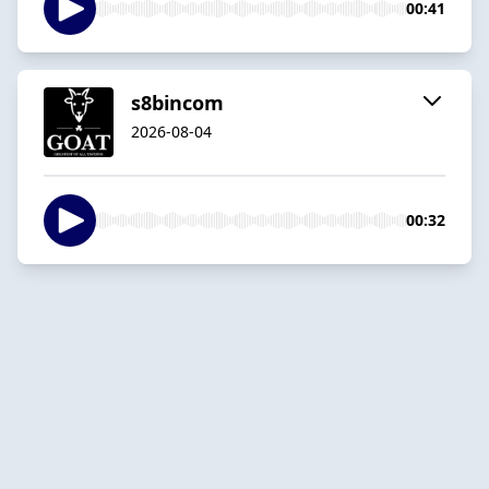
00:41
s8bincom
2026-08-04
00:32