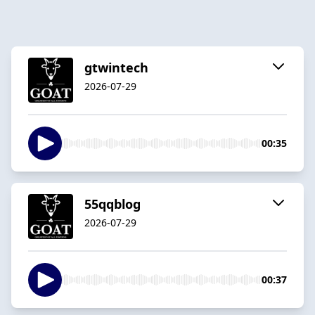
gtwintech
2026-07-29
00:35
55qqblog
2026-07-29
00:37