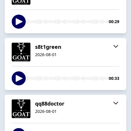
00:29
s8t1green
2026-08-01
00:33
qq88doctor
2026-08-01