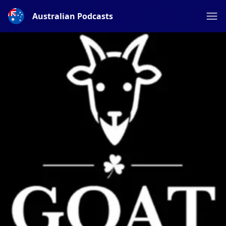
Australian Podcasts