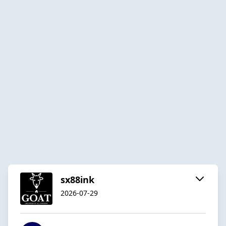
sx88ink
2026-07-29