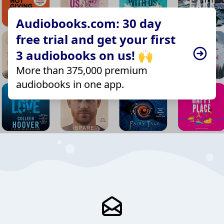
Audiobooks.com: 30 day
free trial and get your first
3 audiobooks on us! 🙌
More than 375,000 premium
audiobooks in one app.