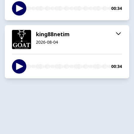
00:34
king88netim
2026-08-04
00:34