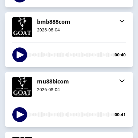
bmb888com
2026-08-04
00:40
mu88bicom
2026-08-04
00:41