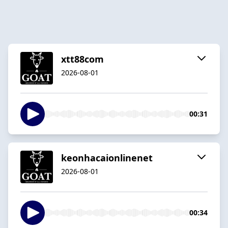
xtt88com
2026-08-01
00:31
keonhacaionlinenet
2026-08-01
00:34