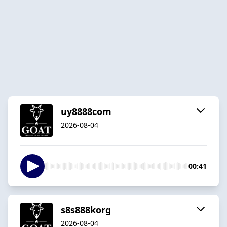
uy8888com
2026-08-04
00:41
s8s888korg
2026-08-04