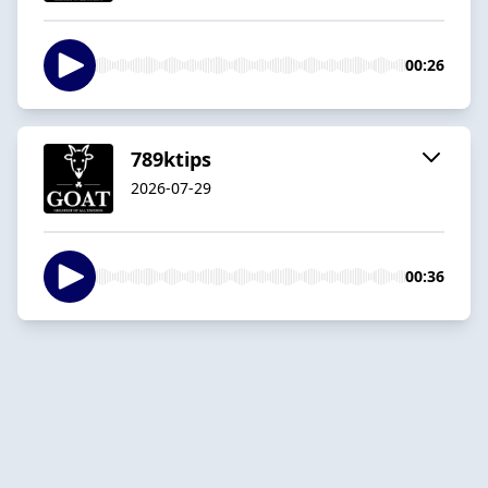
00:26
789ktips
2026-07-29
00:36