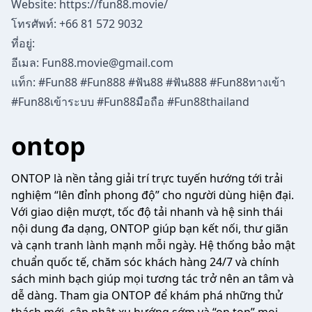
Website:
https://fun88.movie/
โทรศัพท์: +66 81 572 9032
ที่อยู่:
อีเมล:
Fun88.movie@gmail.com
แท็ก: #Fun88 #Fun888 #ฟัน88 #ฟัน888 #Fun88ทางเข้า
#Fun88เข้าระบบ #Fun88มือถือ #Fun88thailand
ontop
ONTOP là nền tảng giải trí trực tuyến hướng tới trải
nghiệm “lên đỉnh phong độ” cho người dùng hiện đại.
Với giao diện mượt, tốc độ tải nhanh và hệ sinh thái
nội dung đa dạng, ONTOP giúp bạn kết nối, thư giãn
và cạnh tranh lành mạnh mỗi ngày. Hệ thống bảo mật
chuẩn quốc tế, chăm sóc khách hàng 24/7 và chính
sách minh bạch giúp mọi tương tác trở nên an tâm và
dễ dàng. Tham gia ONTOP để khám phá những thử