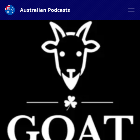
Australian Podcasts