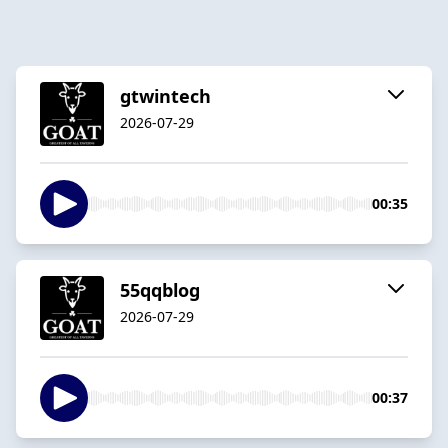
gtwintech
2026-07-29
00:35
55qqblog
2026-07-29
00:37