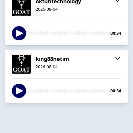
okfuntechnology
2026-08-04
00:34
king88netim
2026-08-04
00:34