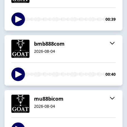
00:39
bmb888com
2026-08-04
00:40
mu88bicom
2026-08-04