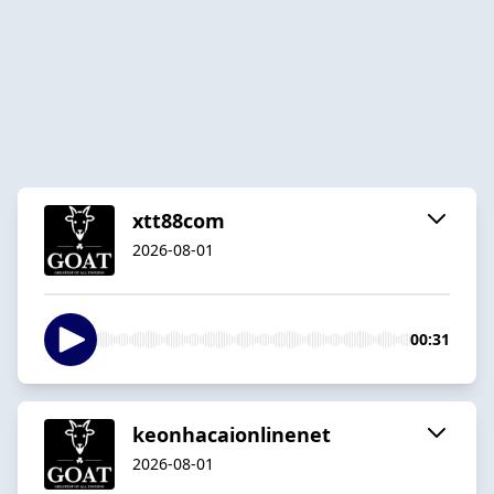
xtt88com
2026-08-01
00:31
keonhacaionlinenet
2026-08-01