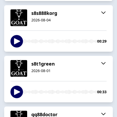
s8s888korg
2026-08-04
00:29
s8t1green
2026-08-01
00:33
qq88doctor