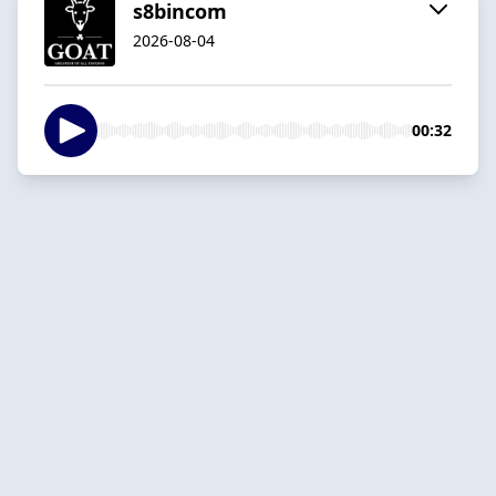
s8bincom
2026-08-04
00:32