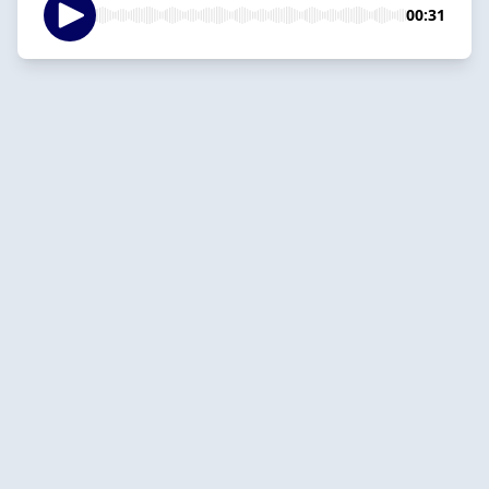
00:31