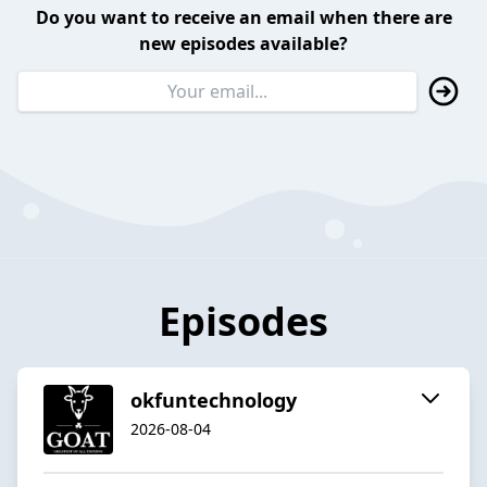
Do you want to receive an email when there are
new episodes available?
Episodes
okfuntechnology
2026-08-04