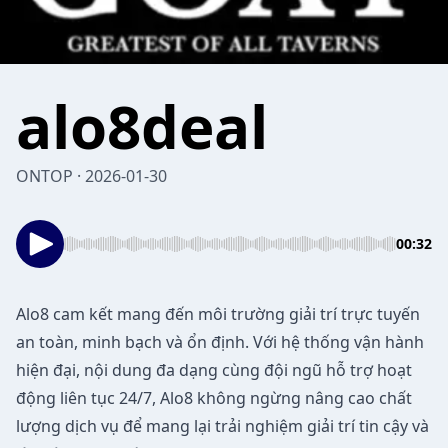
alo8deal
ONTOP · 2026-01-30
00:32
Alo8
cam kết mang đến môi trường giải trí trực tuyến
an toàn, minh bạch và ổn định. Với hệ thống vận hành
hiện đại, nội dung đa dạng cùng đội ngũ hỗ trợ hoạt
động liên tục 24/7, Alo8 không ngừng nâng cao chất
lượng dịch vụ để mang lại trải nghiệm giải trí tin cậy và