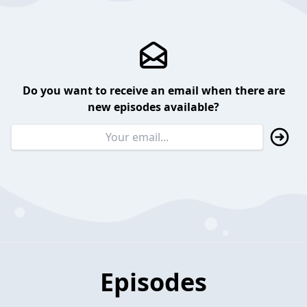
Do you want to receive an email when there are
new episodes available?
Episodes