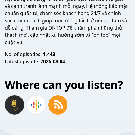
và cạnh tranh lành mạnh mỗi ngày. Hệ thống bảo mật
chuẩn quốc tế, chăm sóc khách hàng 24/7 và chính
sách minh bạch giúp mọi tương tác trở nên an tâm và
dễ dàng. Tham gia ONTOP để khám phá những thử
thách mới, cập nhật xu hướng sớm và “on top” mọi
cuộc vui!
No. of episodes:
1,443
Latest episode:
2026-08-04
Where can you listen?