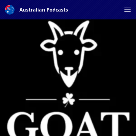
Australian Podcasts