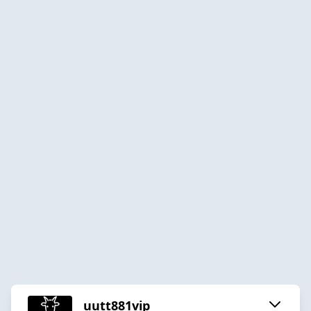
uutt881vip