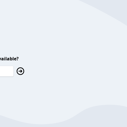
ailable?