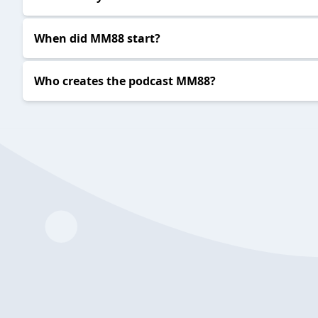
When did MM88 start?
Who creates the podcast MM88?