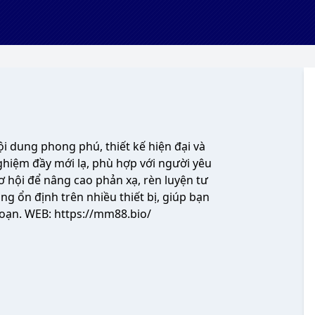
nội dung phong phú, thiết kế hiện đại và
hiệm đầy mới lạ, phù hợp với người yêu
ơ hội để nâng cao phản xạ, rèn luyện tư
g ổn định trên nhiều thiết bị, giúp bạn
đoạn. WEB:
https://mm88.bio/