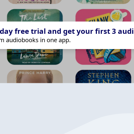
ay free trial and get your first 3 aud
m audiobooks in one app.