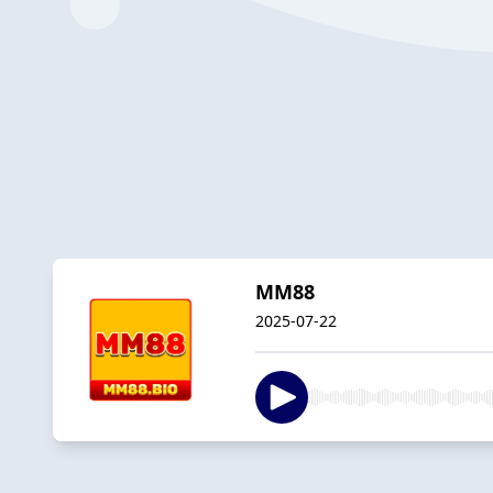
MM88
2025-07-22