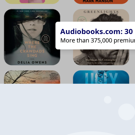
Audiobooks.com: 30 d
More than 375,000 premiu