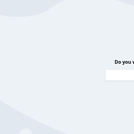
Do you 