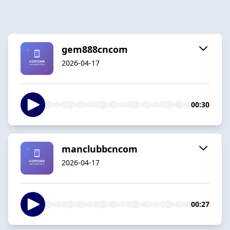
gem888cncom
2026-04-17
00:30
manclubbcncom
2026-04-17
00:27