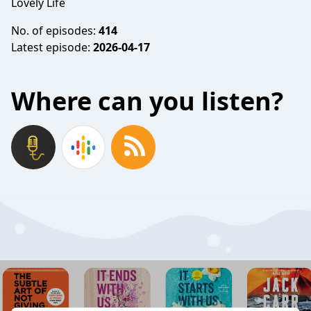
Lovely Life
No. of episodes:
414
Latest episode:
2026-04-17
Where can you listen?