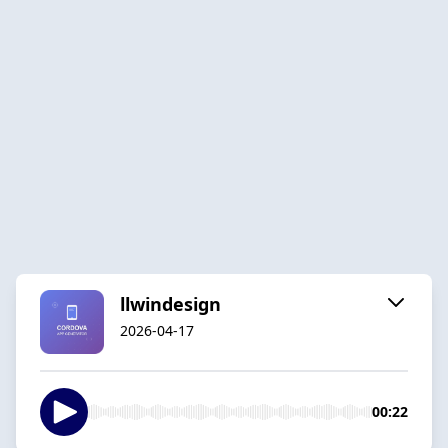
llwindesign
2026-04-17
00:22