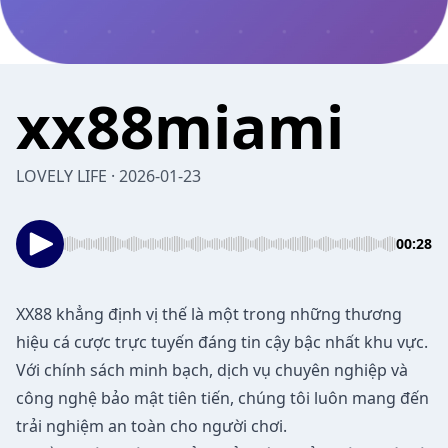
xx88miami
LOVELY LIFE · 2026-01-23
00:28
XX88
khẳng định vị thế là một trong những thương
hiệu cá cược trực tuyến đáng tin cậy bậc nhất khu vực.
Với chính sách minh bạch, dịch vụ chuyên nghiệp và
công nghệ bảo mật tiên tiến, chúng tôi luôn mang đến
trải nghiệm an toàn cho người chơi.