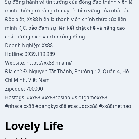
Sự đồng hành và tin tưởng của đông đảo thành viên là
minh chứng rõ ràng cho uy tín bền vững của nhà cái.
Đặc biệt, XX88 hiện là thành viên chính thức của liên
minh KJC, bảo đảm sự liên kết chặt chẽ và nâng cao
chất lượng dịch vụ cho cộng đồng.
Doanh Nghiệp: XX88
Hotline: 0939.119.989
Website:
https://xx88.miami/
Địa chỉ: Đ. Nguyễn Tất Thành, Phường 12, Quận 4, Hồ
Chí Minh, Việt Nam
Zipcode: 700000
Hastags: #xx88 #xx88casino #slotgamexx88
#nhacaixx88 #dangkyxx88 #cacuocxx88 #xx88thethao
Lovely Life