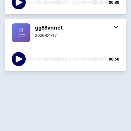
00:30
gg88vnnet
2026-04-17
00:50