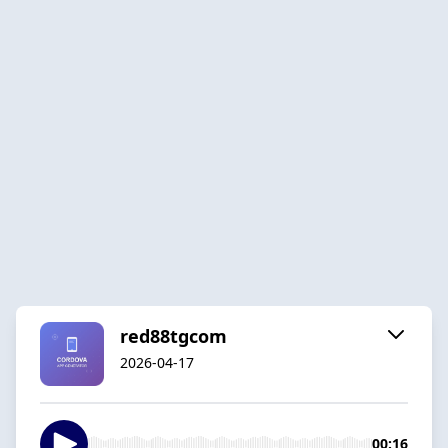
red88tgcom
2026-04-17
00:16