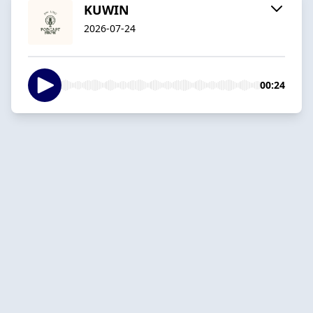
KUWIN
2026-07-24
00:24