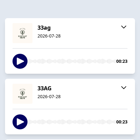
33ag
2026-07-28
00:23
33AG
2026-07-28
00:23