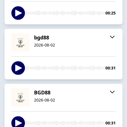
00:25
bgd88
2026-08-02
00:31
BGD88
2026-08-02
00:31