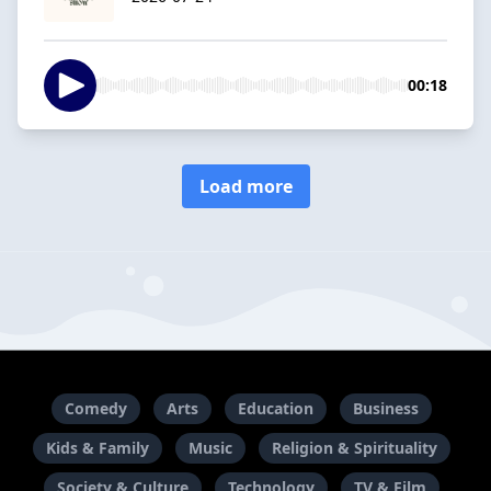
00:18
Load more
Comedy
Arts
Education
Business
Kids & Family
Music
Religion & Spirituality
Society & Culture
Technology
TV & Film