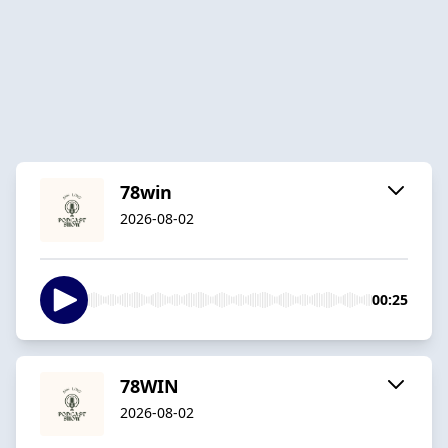
78win
2026-08-02
00:25
78WIN
2026-08-02