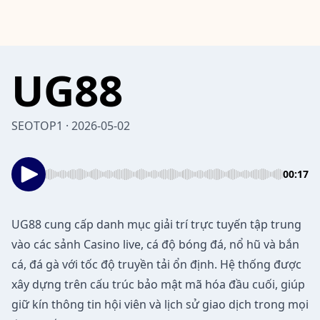
UG88
SEOTOP1 · 2026-05-02
00:17
UG88
cung cấp danh mục giải trí trực tuyến tập trung
vào các sảnh Casino live, cá độ bóng đá, nổ hũ và bắn
cá, đá gà với tốc độ truyền tải ổn định. Hệ thống được
xây dựng trên cấu trúc bảo mật mã hóa đầu cuối, giúp
giữ kín thông tin hội viên và lịch sử giao dịch trong mọi