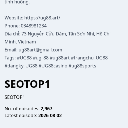
tình huống.
Website:
https://ug88.art/
Phone: 0348981234
Địa chỉ: 73 Nguyễn Cửu Đàm, Tân Sơn Nhì, Hồ Chí
Minh, Vietnam
Email:
ug88art@gmail.com
Tags: #UG88 #ug_88 #ug88art #trangchu_UG88
#dangky_UG88 #UG88casino #ug88sports
SEOTOP1
SEOTOP1
No. of episodes:
2,967
Latest episode:
2026-08-02