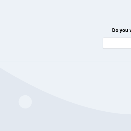
Do you 