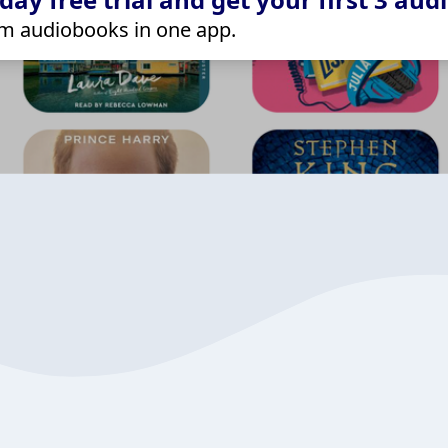
m audiobooks in one app.