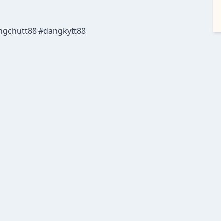
angchutt88 #dangkytt88