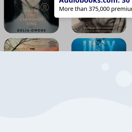
More than 375,000 premiu