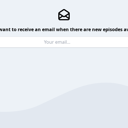
want to receive an email when there are new episodes av