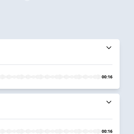
00:16
00:16