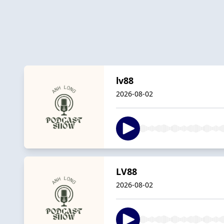
lv88
2026-08-02
LV88
2026-08-02