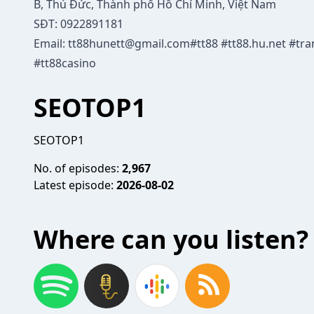
B, Thủ Đức, Thành phố Hồ Chí Minh, Việt Nam
SĐT: 0922891181
Email:
tt88hunett@gmail.com
#tt88 #tt88.hu.net #tr
#tt88casino
SEOTOP1
SEOTOP1
No. of episodes:
2,967
Latest episode:
2026-08-02
Where can you listen?