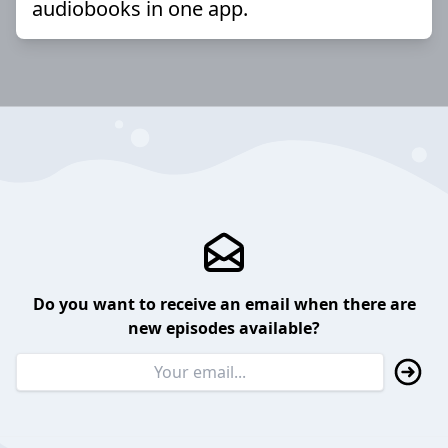
audiobooks in one app.
Do you want to receive an email when there are
new episodes available?