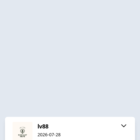
lv88
2026-07-28