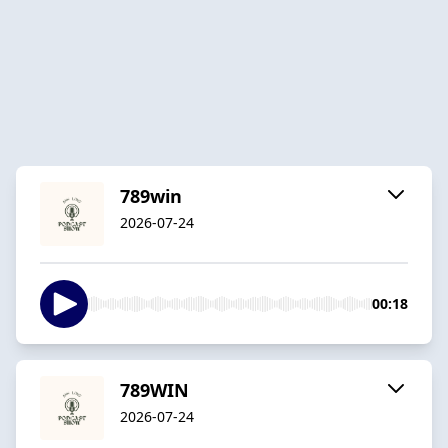
789win
2026-07-24
00:18
789WIN
2026-07-24