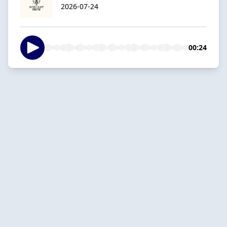
2026-07-24
00:24