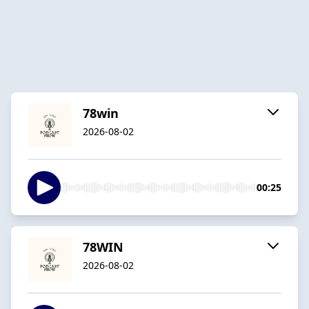
78win
2026-08-02
00:25
78WIN
2026-08-02