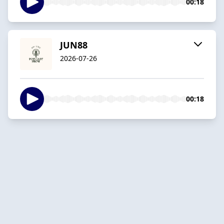
00:18
JUN88
2026-07-26
00:18