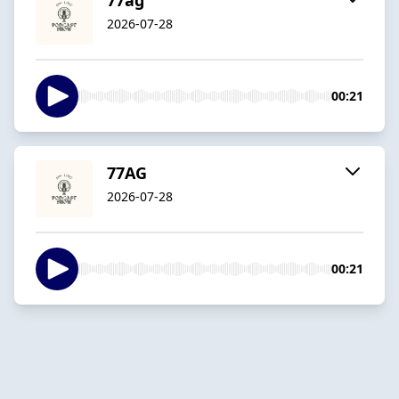
2026-07-28
00:21
77AG
2026-07-28
00:21