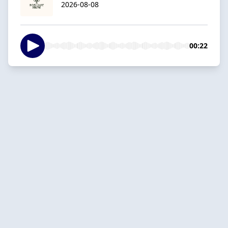
2026-08-08
00:22