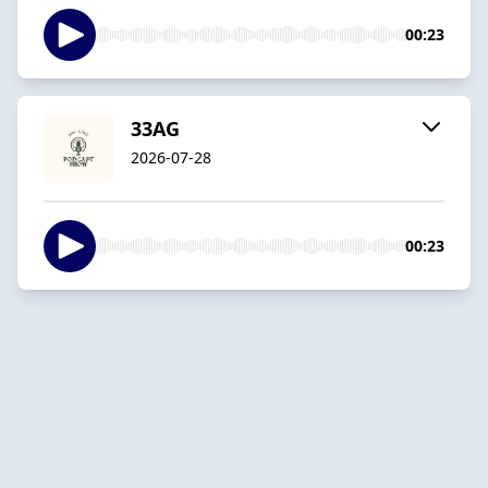
00:23
33AG
2026-07-28
00:23