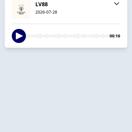
LV88
2026-07-28
00:16