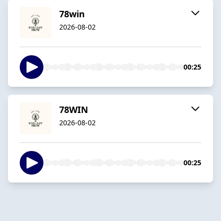
78win
2026-08-02
00:25
78WIN
2026-08-02
00:25