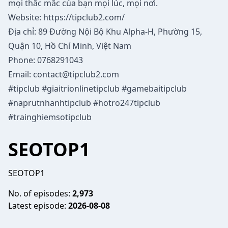
mọi thắc mắc của bạn mọi lúc, mọi nơi.
Website:
https://tipclub2.com/
Địa chỉ: 89 Đường Nội Bộ Khu Alpha-H, Phường 15,
Quận 10, Hồ Chí Minh, Việt Nam
Phone: 0768291043
Email:
contact@tipclub2.com
#tipclub #giaitrionlinetipclub #gamebaitipclub
#naprutnhanhtipclub #hotro247tipclub
#trainghiemsotipclub
SEOTOP1
SEOTOP1
No. of episodes:
2,973
Latest episode:
2026-08-08