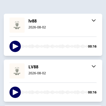
lv88
2026-08-02
00:16
LV88
2026-08-02
00:16