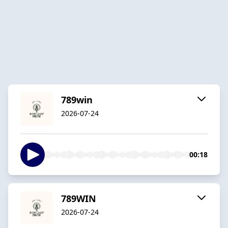
789win
2026-07-24
00:18
789WIN
2026-07-24