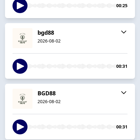
00:25
bgd88
2026-08-02
00:31
BGD88
2026-08-02
00:31