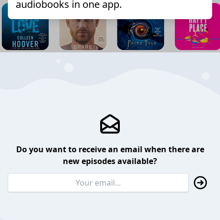
audiobooks in one app.
Do you want to receive an email when there are
new episodes available?