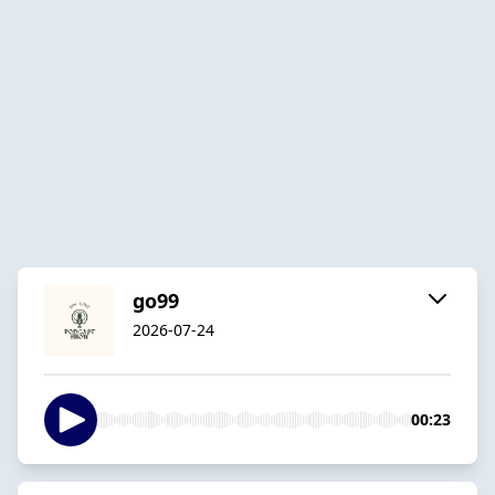
go99
2026-07-24
00:23