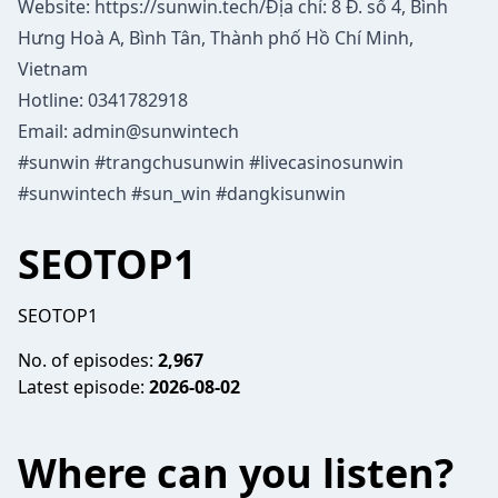
Website:
https://sunwin.tech/
Địa chỉ: 8 Đ. số 4, Bình
Hưng Hoà A, Bình Tân, Thành phố Hồ Chí Minh,
Vietnam
Hotline: 0341782918
Email: admin@sunwintech
#sunwin #trangchusunwin #livecasinosunwin
#sunwintech #sun_win #dangkisunwin
SEOTOP1
SEOTOP1
No. of episodes:
2,967
Latest episode:
2026-08-02
Where can you listen?