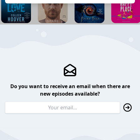
Do you want to receive an email when there are
new episodes available?