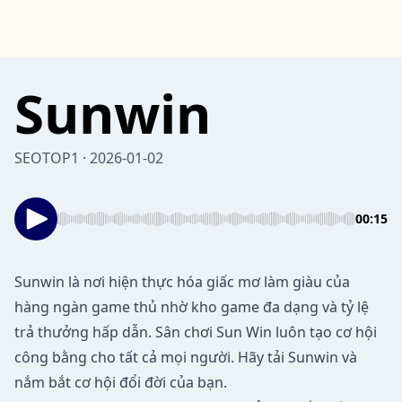
Sunwin
SEOTOP1 · 2026-01-02
00:15
Sunwin
là nơi hiện thực hóa giấc mơ làm giàu của
hàng ngàn game thủ nhờ kho game đa dạng và tỷ lệ
trả thưởng hấp dẫn. Sân chơi Sun Win luôn tạo cơ hội
công bằng cho tất cả mọi người. Hãy tải Sunwin và
nắm bắt cơ hội đổi đời của bạn.