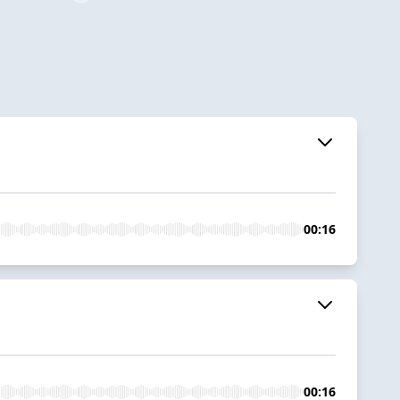
00:16
00:16