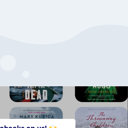
iobooks on us! 🙌