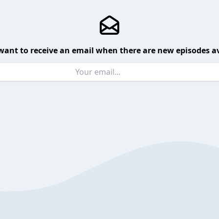
want to receive an email when there are new episodes av