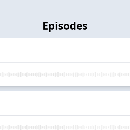
Episodes