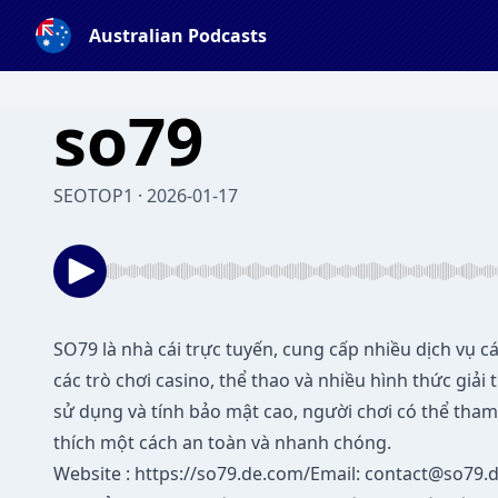
Australian Podcasts
so79
SEOTOP1 · 2026-01-17
SO79
là nhà cái trực tuyến, cung cấp nhiều dịch vụ 
các trò chơi casino, thể thao và nhiều hình thức giải t
sử dụng và tính bảo mật cao, người chơi có thể tham 
thích một cách an toàn và nhanh chóng.
Website :
https://so79.de.com/
Email:
contact@so79.