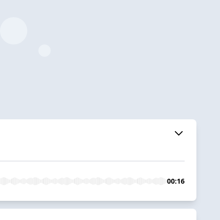
00:16