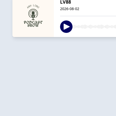
LV88
2026-08-02