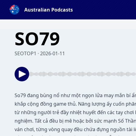
Australian Podcasts
SO79
SEOTOP1 · 2026-01-11
So79
đang bùng nổ như một ngọn lửa may mắn bí ẩn,
khắp cộng đồng game thủ. Năng lượng ấy cuốn phăn
từ những người trẻ đầy nhiệt huyết đến các tay chơi 
nghiệm. Tất cả đều bị mê hoặc bởi sức mạnh Số Thần
ván chơi, từng vòng quay đều chứa đựng nguồn tài 