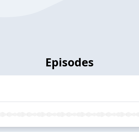
Episodes