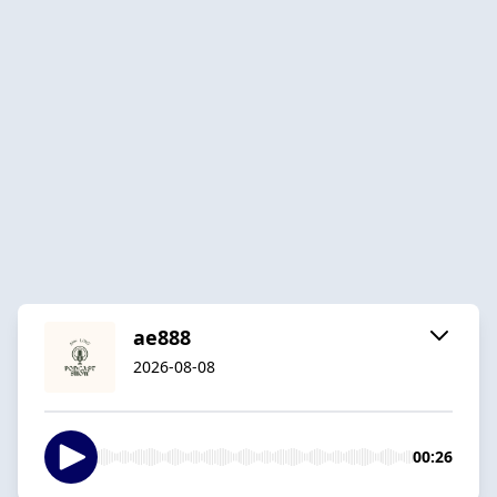
ae888
2026-08-08
00:26