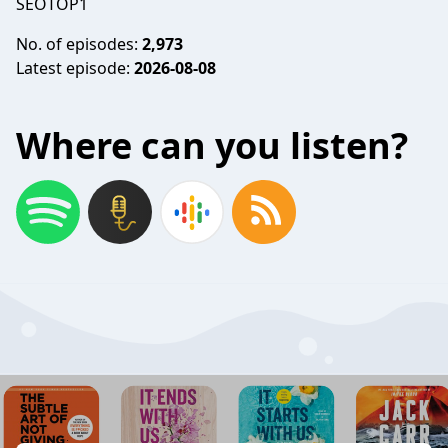
SEOTOP1
No. of episodes:
2,973
Latest episode:
2026-08-08
Where can you listen?