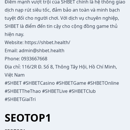
Điểm mạnh vượt trội của SHBET chính là hệ thống giao
dịch nạp rút siêu tốc, đảm bảo an toàn và minh bạch
tuyệt đối cho người chơi. Với dịch vụ chuyên nghiệp,
SHBET là điểm đến tin cậy cho cộng đồng game thủ
hiện nay.
Website:
https://shbet.health/
Email:
admin@shbet.health
Phone: 0933667668
Địa chỉ: 116/2R Đ. Số 8, Thông Tây Hội, Hồ Chí Minh,
Việt Nam
#SHBET #SHBETCasino #SHBETGame #SHBETOnline
#SHBETTheThao #SHBETLive #SHBETClub
#SHBETGiaiTri
SEOTOP1