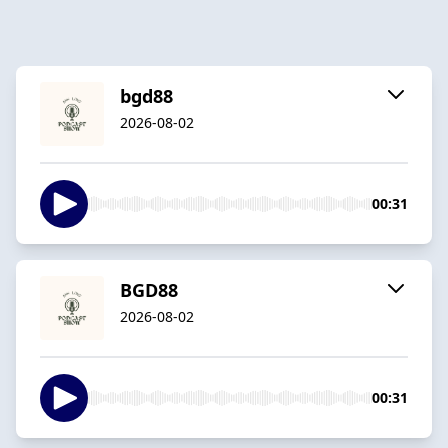
bgd88
2026-08-02
00:31
BGD88
2026-08-02
00:31