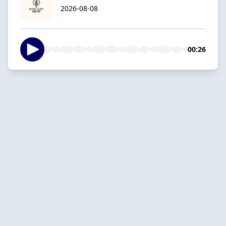
2026-08-08
00:26