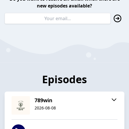
new episodes available?
Episodes
789win
2026-08-08