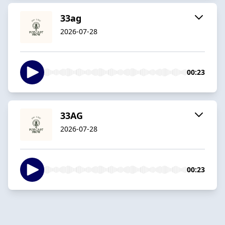
33ag
2026-07-28
00:23
33AG
2026-07-28
00:23