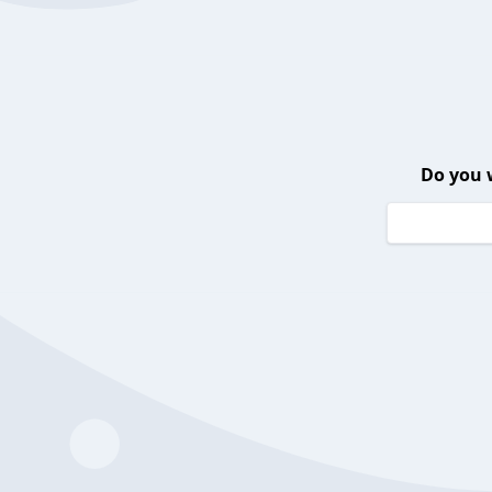
Do you 