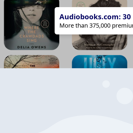
Audiobooks.com: 30 d
More than 375,000 premiu