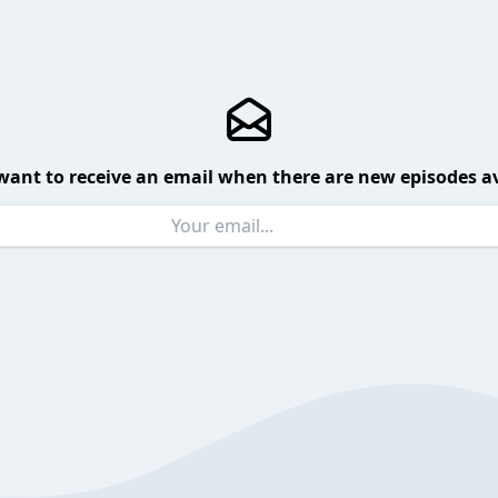
want to receive an email when there are new episodes av