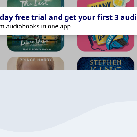
ay free trial and get your first 3 aud
m audiobooks in one app.