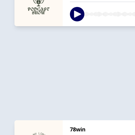
78win