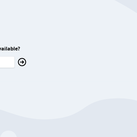
ailable?