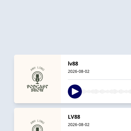
lv88
2026-08-02
LV88
2026-08-02