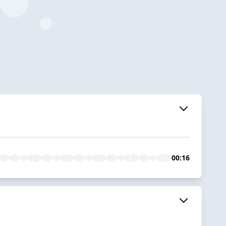
00:16