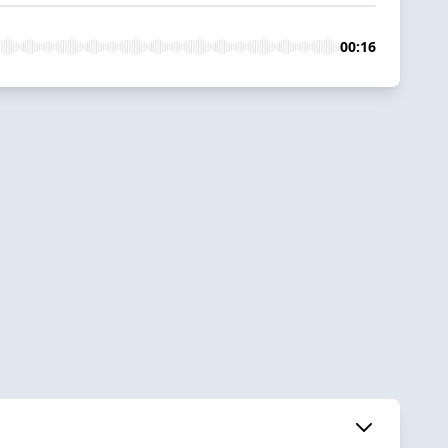
00:16