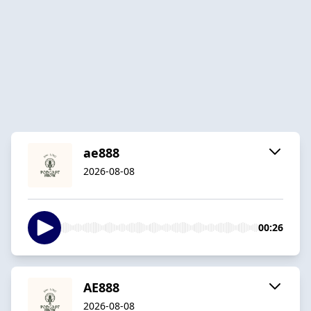
ae888
2026-08-08
00:26
AE888
2026-08-08