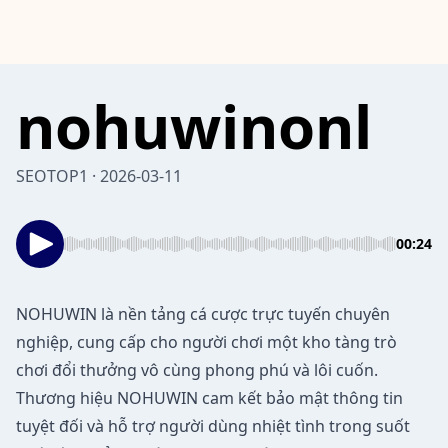
nohuwinonl
SEOTOP1 · 2026-03-11
00:24
⁠NOHUWIN⁠
là nền tảng cá cược trực tuyến chuyên
nghiệp, cung cấp cho người chơi một kho tàng trò
chơi đổi thưởng vô cùng phong phú và lôi cuốn.
Thương hiệu NOHUWIN cam kết bảo mật thông tin
tuyệt đối và hỗ trợ người dùng nhiệt tình trong suốt