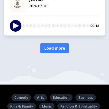
2026-07-26
00:18
Load more
Comedy
Arts
Education
Business
Kids & Family
Music
Religion & Spirituality