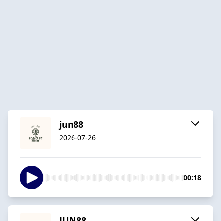
jun88
2026-07-26
00:18
JUN88