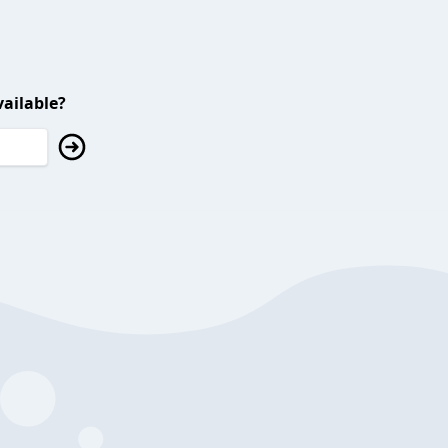
ailable?