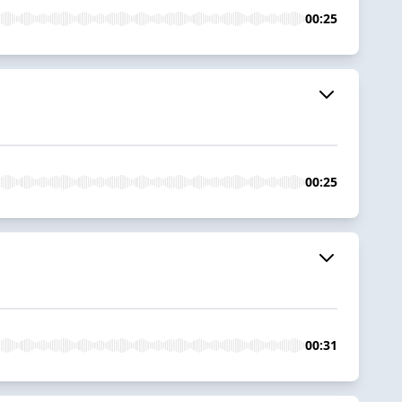
00:25
00:25
00:31