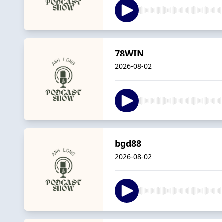
78WIN
2026-08-02
bgd88
2026-08-02