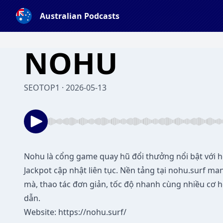
Australian Podcasts
NOHU
SEOTOP1 · 2026-05-13
Nohu
là cổng game quay hũ đổi thưởng nổi bật với h
Jackpot cập nhật liên tục. Nền tảng tại nohu.surf m
mà, thao tác đơn giản, tốc độ nhanh cùng nhiều cơ 
dẫn.
Website:
https://nohu.surf/