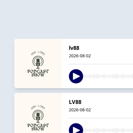
lv88
2026-08-02
LV88
2026-08-02