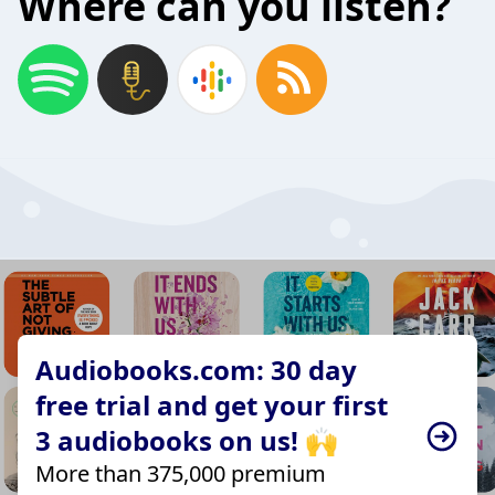
Where can you listen?
Audiobooks.com: 30 day
free trial and get your first
3 audiobooks on us! 🙌
More than 375,000 premium