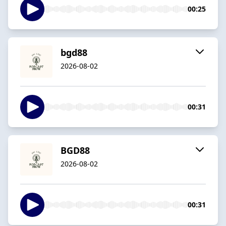
00:25
bgd88
2026-08-02
00:31
BGD88
2026-08-02
00:31