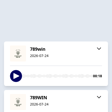
789win
2026-07-24
00:18
789WIN
2026-07-24