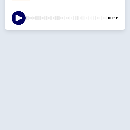
00:16