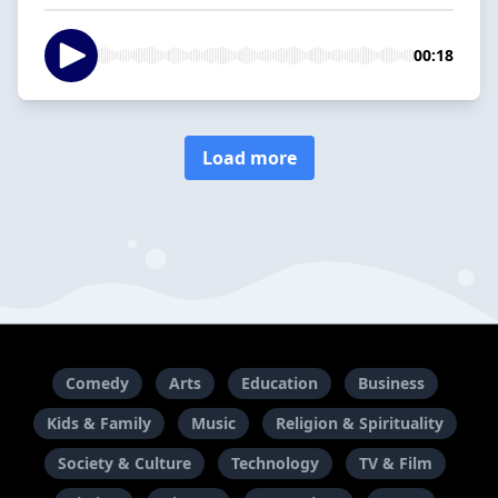
00:18
Load more
Comedy
Arts
Education
Business
Kids & Family
Music
Religion & Spirituality
Society & Culture
Technology
TV & Film