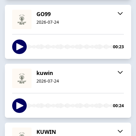
GO99
2026-07-24
00:23
kuwin
2026-07-24
00:24
KUWIN