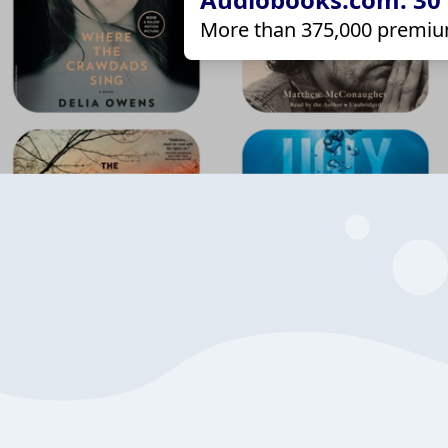
More than 375,000 premiu