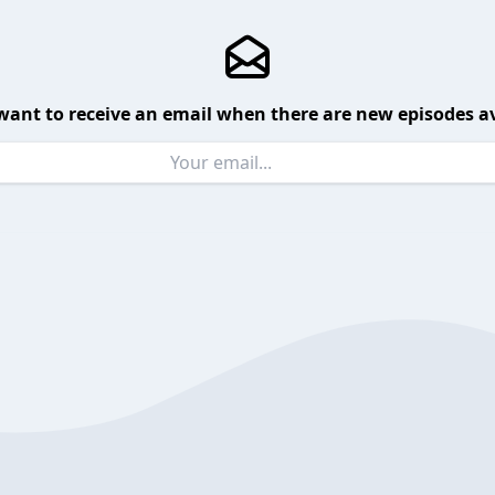
want to receive an email when there are new episodes av