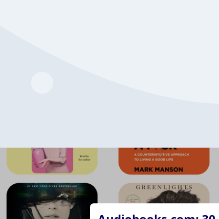
Audiobooks.com: 30 d