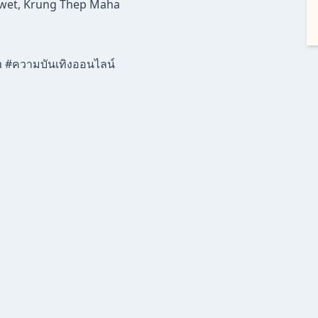
rawet, Krung Thep Maha
 #ความบันเทิงออนไลน์