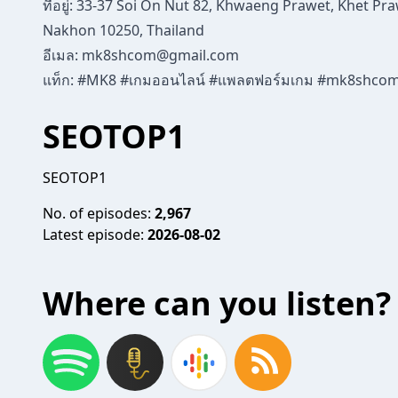
ที่อยู่: 33-37 Soi On Nut 82, Khwaeng Prawet, Khet P
Nakhon 10250, Thailand
อีเมล:
mk8shcom@gmail.com
แท็ก: #MK8 #เกมออนไลน์ #แพลตฟอร์มเกม #mk8shcom
SEOTOP1
SEOTOP1
No. of episodes:
2,967
Latest episode:
2026-08-02
Where can you listen?