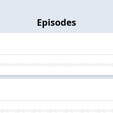
Episodes