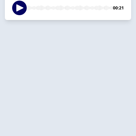
00:21