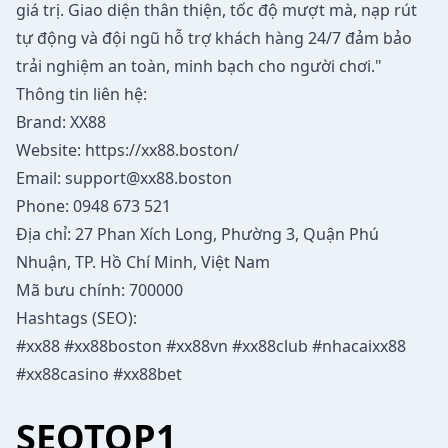
giá trị. Giao diện thân thiện, tốc độ mượt mà, nạp rút
tự động và đội ngũ hỗ trợ khách hàng 24/7 đảm bảo
trải nghiệm an toàn, minh bạch cho người chơi."
Thông tin liên hệ:
Brand: XX88
Website:
https://xx88.boston/
Email:
support@xx88.boston
Phone: 0948 673 521
Địa chỉ: 27 Phan Xích Long, Phường 3, Quận Phú
Nhuận, TP. Hồ Chí Minh, Việt Nam
Mã bưu chính: 700000
Hashtags (SEO):
#xx88 #xx88boston #xx88vn #xx88club #nhacaixx88
#xx88casino #xx88bet
SEOTOP1