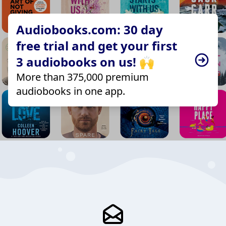
Audiobooks.com: 30 day
free trial and get your first
3 audiobooks on us! 🙌
More than 375,000 premium
audiobooks in one app.