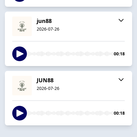
jun88
2026-07-26
00:18
JUN88
2026-07-26
00:18