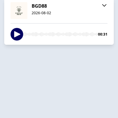
BGD88
2026-08-02
00:31