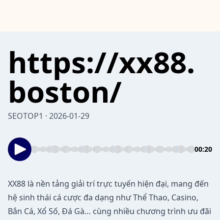
https://xx88.
boston/⁠
SEOTOP1 · 2026-01-29
00:20
XX88
là nền tảng giải trí trực tuyến hiện đại, mang đến
hệ sinh thái cá cược đa dạng như Thể Thao, Casino,
Bắn Cá, Xổ Số, Đá Gà… cùng nhiều chương trình ưu đãi