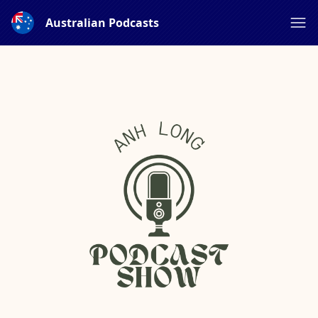
Australian Podcasts