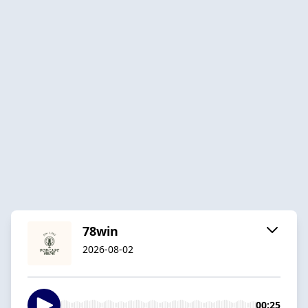
78win
2026-08-02
00:25