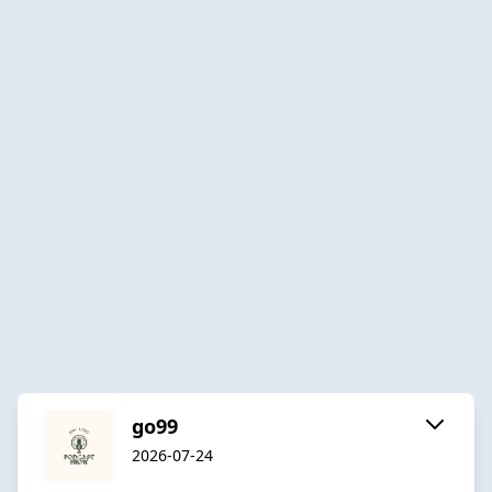
go99
2026-07-24