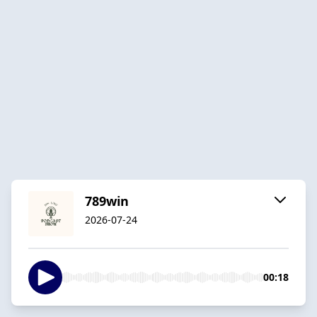
789win
2026-07-24
00:18