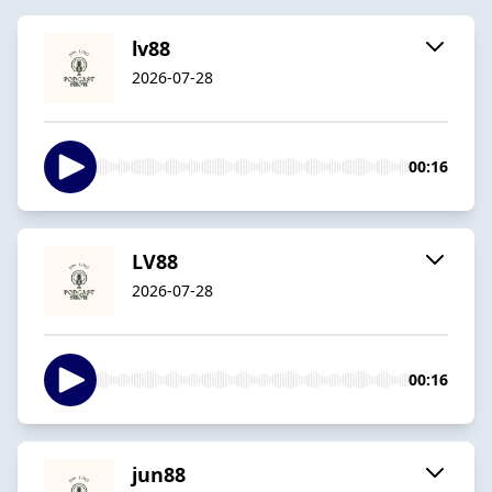
lv88
2026-07-28
00:16
LV88
2026-07-28
00:16
jun88