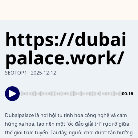
https://dubai
palace.work/
SEOTOP1 · 2025-12-12
00:16
Dubaipalace
là nơi hội tụ tinh hoa công nghệ và cảm
hứng xa hoa, tạo nên một “ốc đảo giải trí” rực rỡ giữa
thế giới trực tuyến. Tại đây, người chơi được tận hưởng