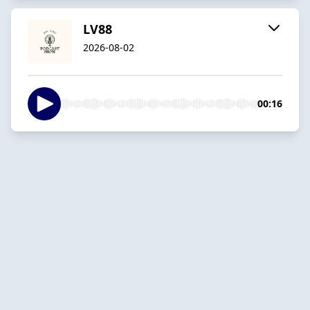
LV88
2026-08-02
00:16