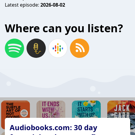
Latest episode:
2026-08-02
Where can you listen?
Audiobooks.com: 30 day