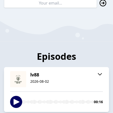
Episodes
lv88
2026-08-02
00:16