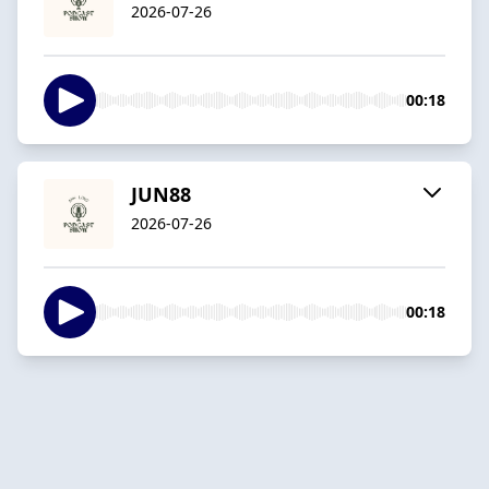
2026-07-26
00:18
JUN88
2026-07-26
00:18