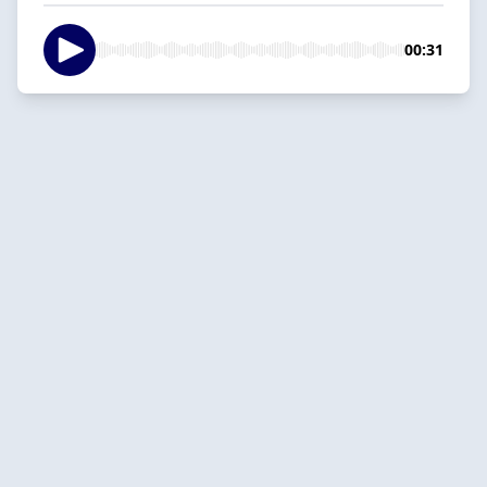
00:31