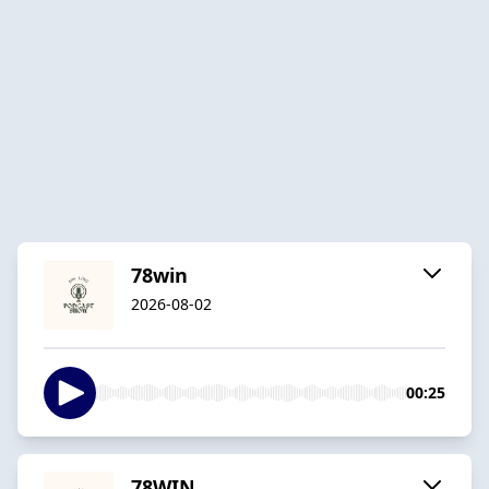
78win
2026-08-02
00:25
78WIN