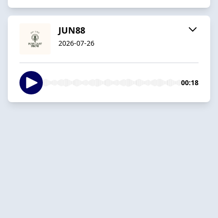
JUN88
2026-07-26
00:18