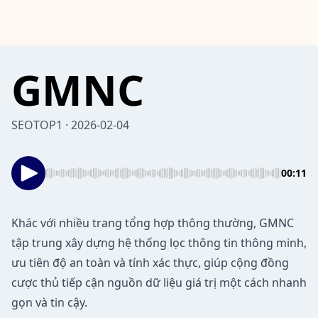
GMNC
SEOTOP1 · 2026-02-04
00:11
Khác với nhiều trang tổng hợp thông thường,
GMNC
tập trung xây dựng hệ thống lọc thông tin thông minh,
ưu tiên độ an toàn và tính xác thực, giúp cộng đồng
cược thủ tiếp cận nguồn dữ liệu giá trị một cách nhanh
gọn và tin cậy.