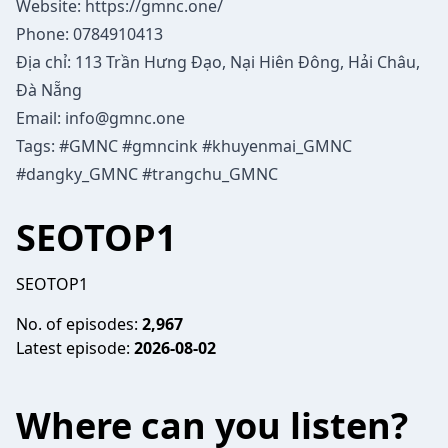
Website:
https://gmnc.one/
Phone: 0784910413
Địa chỉ: 113 Trần Hưng Đạo, Nại Hiên Đông, Hải Châu,
Đà Nẵng
Email:
info@gmnc.one
Tags: #GMNC #gmncink #khuyenmai_GMNC
#dangky_GMNC #trangchu_GMNC
SEOTOP1
SEOTOP1
No. of episodes:
2,967
Latest episode:
2026-08-02
Where can you listen?