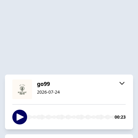
go99
2026-07-24
00:23