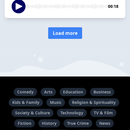
00:18
Load more
Comedy
Arts
Education
Business
Kids & Family
Music
Religion & Spirituality
Society & Culture
Technology
TV & Film
Fiction
History
True Crime
News