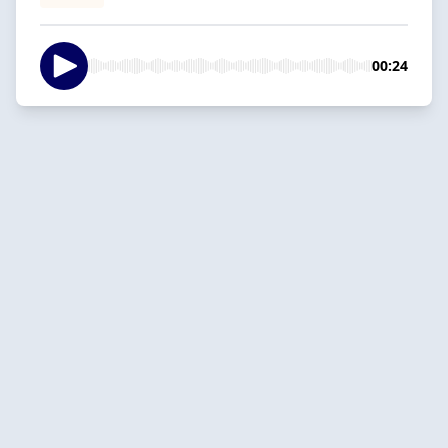
00:24