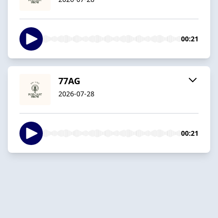
00:21
77AG
2026-07-28
00:21