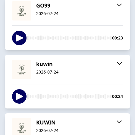
GO99
2026-07-24
00:23
kuwin
2026-07-24
00:24
KUWIN
2026-07-24