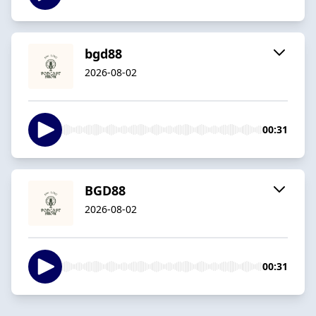
bgd88
2026-08-02
00:31
BGD88
2026-08-02
00:31