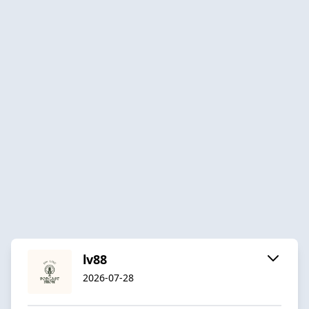
lv88
2026-07-28