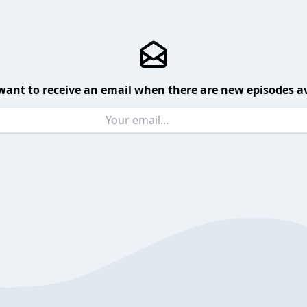
want to receive an email when there are new episodes av