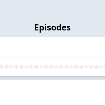
Episodes