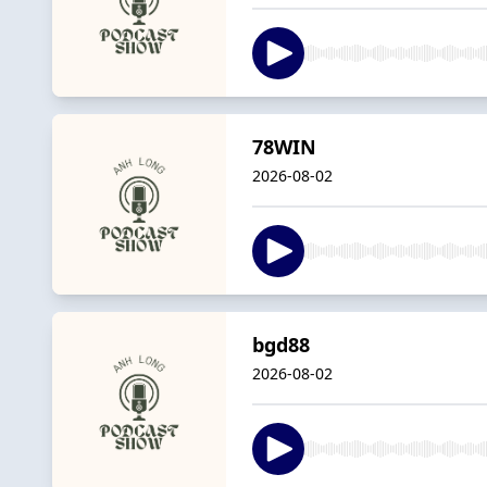
78WIN
2026-08-02
bgd88
2026-08-02