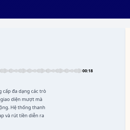
00:18
g cấp đa dạng các trò
m giao diện mượt mà
 động. Hệ thống thanh
p và rút tiền diễn ra