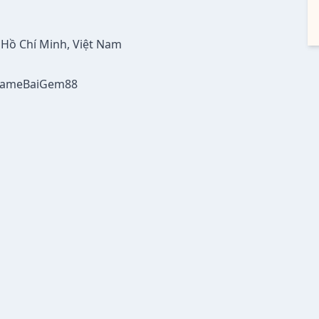
, Hồ Chí Minh, Việt Nam
GameBaiGem88