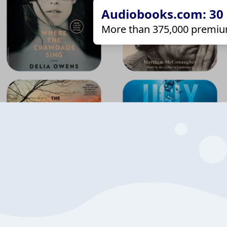
Audiobooks.com: 30 d
More than 375,000 premiu