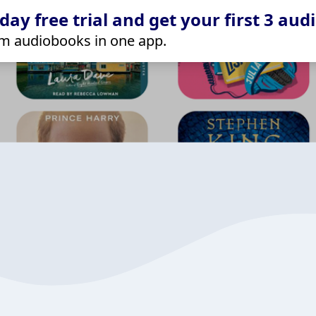
ay free trial and get your first 3 aud
m audiobooks in one app.