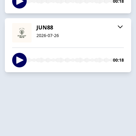
00:18
JUN88
2026-07-26
00:18