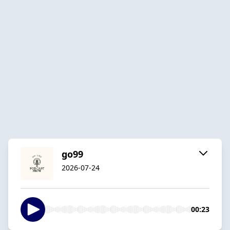
go99
2026-07-24
00:23