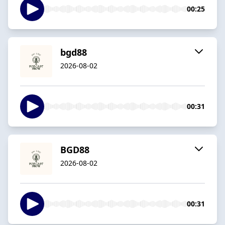
00:25
bgd88
2026-08-02
00:31
BGD88
2026-08-02
00:31