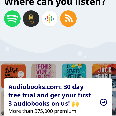
Where can you listen?
Audiobooks.com: 30 day
free trial and get your first
3 audiobooks on us! 🙌
More than 375,000 premium