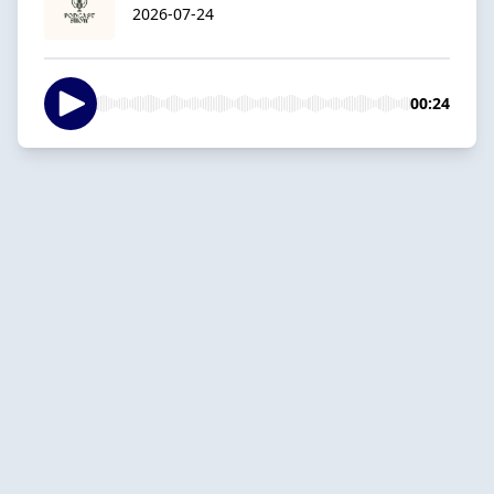
2026-07-24
00:24