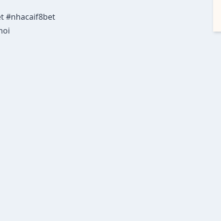
t #nhacaif8bet
moi