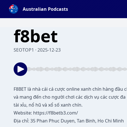
Australian Podcasts
f8bet
SEOTOP1 · 2025-12-23
F8BET
là nhà cái cá cược online xanh chín hàng đầu 
và mang đến cho người chơi các dịch vụ các cược đa 
tài xỉu, nổ hũ và xổ số xanh chín.
Website:
https://f8betb3.com/
Địa chỉ: 35 Phan Phuc Duyen, Tan Binh, Ho Chi Minh