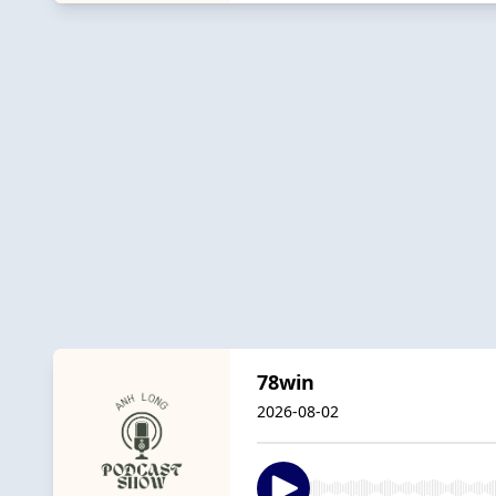
78win
2026-08-02