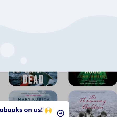
iobooks on us! 🙌