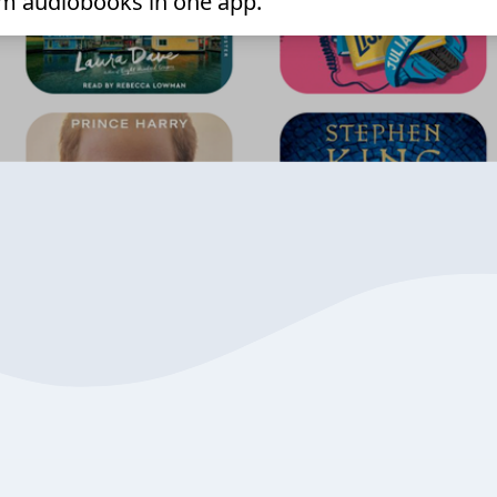
m audiobooks in one app.