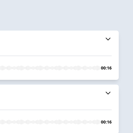
00:16
00:16