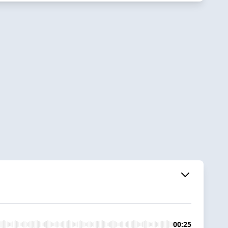
00:25