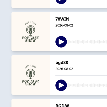
78WIN
2026-08-02
bgd88
2026-08-02
BGD88