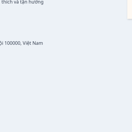
u thích và tận hưởng
ội 100000, Việt Nam