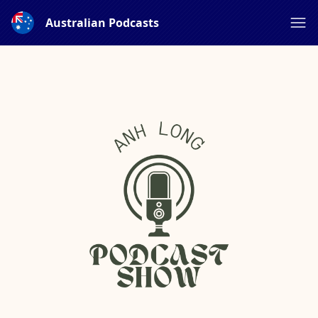
Australian Podcasts