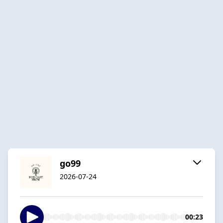
go99
2026-07-24
00:23