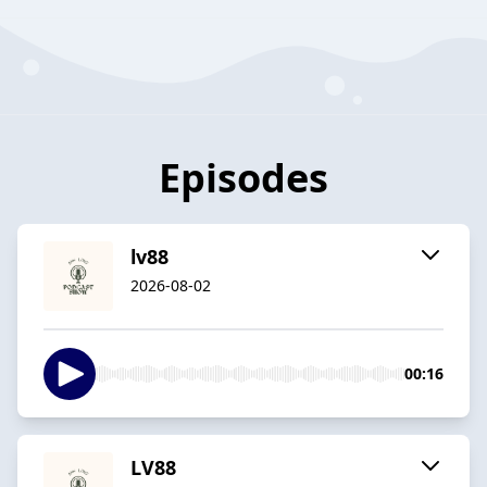
Episodes
lv88
2026-08-02
00:16
LV88