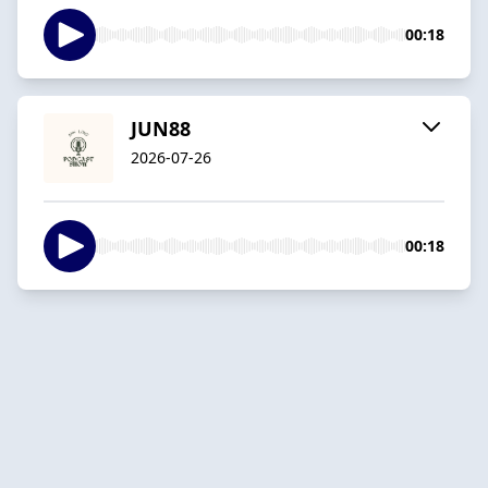
00:18
JUN88
2026-07-26
00:18