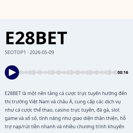
E28BET
SEOTOP1 · 2026-05-09
00:16
E28BET
là một nền tảng cá cược trực tuyến hướng đến
thị trường Việt Nam và châu Á, cung cấp các dịch vụ
như cá cược thể thao, casino trực tuyến, đá gà, slot
game và xổ số, tính năng như giao diện thân thiện, hỗ
trợ nạp/rút tiền nhanh và nhiều chương trình khuyến