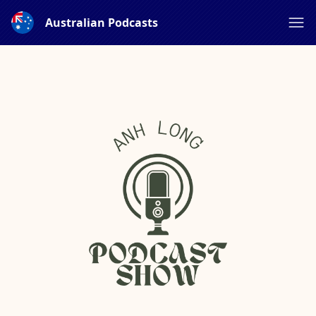
Australian Podcasts