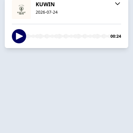
KUWIN
2026-07-24
00:24