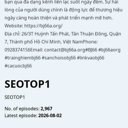
bạn qua đa dạng kênh liên lạc suốt ngày đêm. Sự hài
lòng của người dùng chính là động lực để thương hiệu
ngày càng hoàn thiện và phát triển mạnh mẽ hơn.
Website:
⁠https://bj66a.org/⁠
Địa chỉ: 26/3T Huỳnh Tấn Phát, Tân Thuận Đông, Quận
7, Thành phố Hồ Chí Minh, Việt NamPhone:
0928374156Email:
contact@bj66a.org
#BJ66 #bj66aorg
#trainghiembj66 #sanchoisobj66 #linkvaobj66
#cacuocbj66
SEOTOP1
SEOTOP1
No. of episodes:
2,967
Latest episode:
2026-08-02