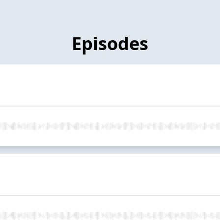
Episodes