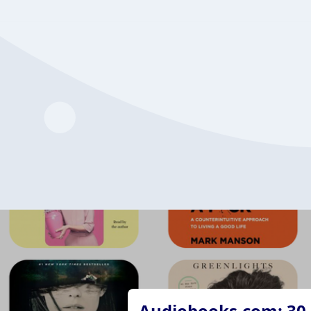
Audiobooks.com: 30 d