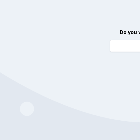
Do you 