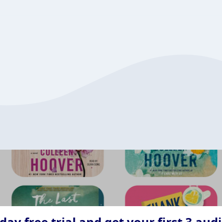
ay free trial and get your first 3 aud